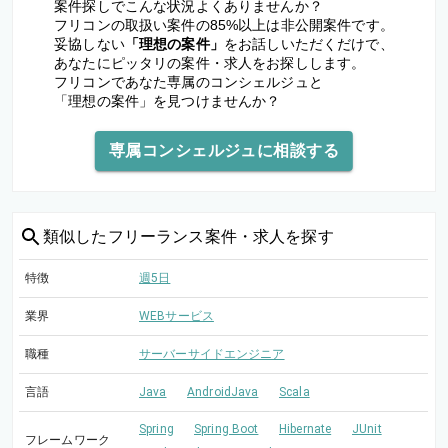
案件探しでこんな状況よくありませんか？
フリコンの取扱い案件の85%以上は非公開案件です。
妥協しない
「理想の案件」
をお話しいただくだけで、
あなたにピッタリの案件・求人をお探しします。
フリコンであなた専属のコンシェルジュと
「理想の案件」を見つけませんか？
専属コンシェルジュに相談する
類似した
フリーランス案件・求人を探す
特徴
週5日
業界
WEBサービス
職種
サーバーサイドエンジニア
言語
Java
AndroidJava
Scala
Spring
Spring Boot
Hibernate
JUnit
フレームワーク