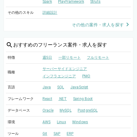
Spark
PlayFramework
Struts
その他のスキル
詳細設計
その他の案件・求人を探す
おすすめの
フリーランス案件・求人を探す
特徴
週5日
一部リモート
フルリモート
サーバーサイドエンジニア
職種
インフラエンジニア
PMO
言語
Java
SQL
JavaScript
フレームワーク
React
.NET
Spring Boot
データベース
Oracle
MySQL
PostgreSQL
環境
AWS
Linux
Windows
ツール
Git
SAP
ERP