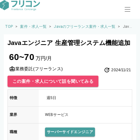
TOP
>
案件・求人一覧
>
Javaのフリーランス案件・求人一覧
>
Java
エン
ジニ
Javaエンジニア 生産管理システム機能追加
ア 生
産管
60~70
理シ
万円/月
ステ
ム機
業務委託(フリーランス)
2024/11/21
能追
加
この案件・求人について話を聞いてみる
特徴
週5日
業界
WEBサービス
職種
サーバーサイドエンジニア