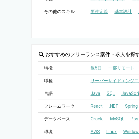
その他のスキル
要件定義
基本設計
おすすめの
フリーランス案件・求人を探
特徴
週5日
一部リモート
職種
サーバーサイドエンジニ
言語
Java
SQL
JavaScri
フレームワーク
React
.NET
Spring
データベース
Oracle
MySQL
Pos
環境
AWS
Linux
Window