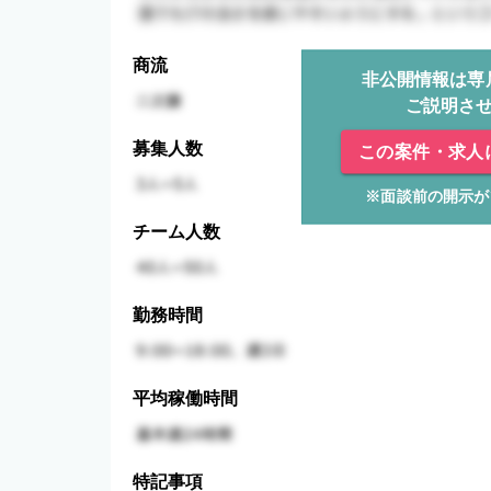
商流
非公開情報は専
ご説明さ
募集人数
この案件・求人
※面談前の開示が
チーム人数
勤務時間
平均稼働時間
特記事項