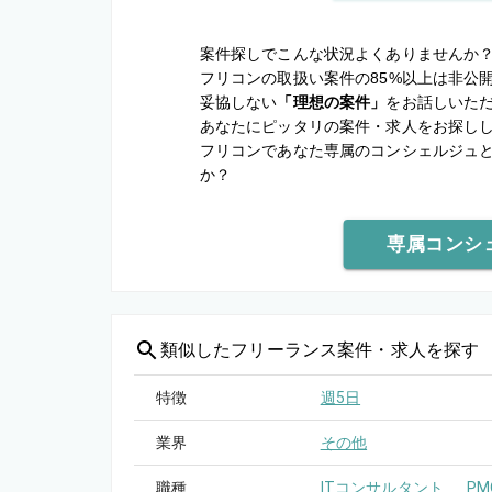
案件探しでこんな状況よくありませんか
フリコンの取扱い案件の85%以上は非公
妥協しない
「理想の案件」
をお話しいた
あなたにピッタリの案件・求人をお探し
フリコンであなた専属のコンシェルジュ
か？
専属コンシ
類似した
フリーランス案件・求人を探す
特徴
週5日
業界
その他
職種
ITコンサルタント
PM