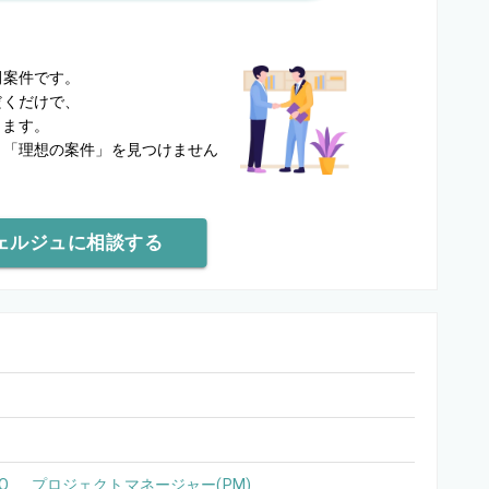
？
開案件です。
だくだけで、
します。
と
「理想の案件」を見つけません
ェルジュに相談する
O
プロジェクトマネージャー(PM)