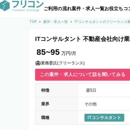
ご利用の流れ
案件・求人一覧
お役立ちコ
TOP
>
案件・求人一覧
>
ITコンサルタントのフリーランス
ITコンサルタント 不動産会社向け
85~95
万円/月
業務委託(フリーランス)
この案件・求人について話を聞いてみる
特徴
週5日
業界
その他
職種
ITコンサルタント