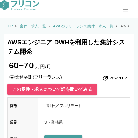
TOP
>
案件・求人一覧
>
AWSのフリーランス案件・求人一覧
>
AWS
エンジ
ニア D
AWSエンジニア DWHを利用した集計シス
WHを
利用し
テム開発
た集計
システ
60~70
ム開発
万円/月
業務委託(フリーランス)
2024/11/21
この案件・求人について話を聞いてみる
特徴
週5日／フルリモート
業界
SI・業務系