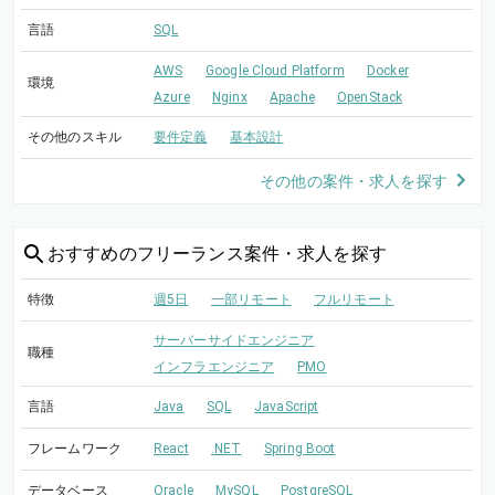
言語
SQL
AWS
Google Cloud Platform
Docker
環境
Azure
Nginx
Apache
OpenStack
その他のスキル
要件定義
基本設計
その他の案件・求人を探す
おすすめの
フリーランス案件・求人を探す
特徴
週5日
一部リモート
フルリモート
サーバーサイドエンジニア
職種
インフラエンジニア
PMO
言語
Java
SQL
JavaScript
フレームワーク
React
.NET
Spring Boot
データベース
Oracle
MySQL
PostgreSQL