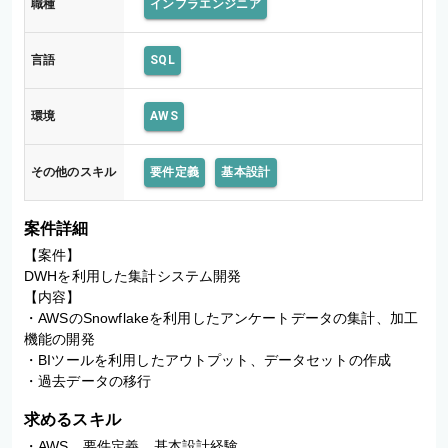
職種
インフラエンジニア
言語
SQL
環境
AWS
その他のスキル
要件定義
基本設計
案件詳細
【案件】

DWHを利用した集計システム開発

【内容】

・AWSのSnowflakeを利用したアンケートデータの集計、加工
機能の開発

・BIツールを利用したアウトプット、データセットの作成

・過去データの移行
求めるスキル
・AWS、要件定義、基本設計経験
