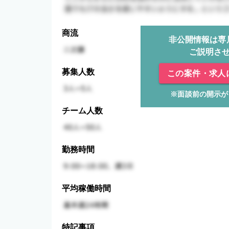
商流
非公開情報は専
ご説明さ
募集人数
この案件・求人
※面談前の開示が
チーム人数
勤務時間
平均稼働時間
特記事項