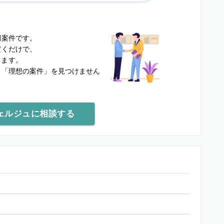
？
開案件です。
だくだけで、
します。
と
「理想の案件」を見つけません
ェルジュに相談する