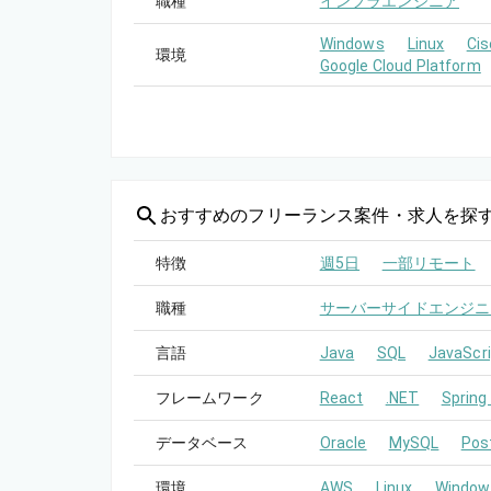
職種
インフラエンジニア
Windows
Linux
Cis
環境
Google Cloud Platform
おすすめの
フリーランス案件・求人を探
特徴
週5日
一部リモート
職種
サーバーサイドエンジニ
言語
Java
SQL
JavaScri
フレームワーク
React
.NET
Spring
データベース
Oracle
MySQL
Pos
環境
AWS
Linux
Window