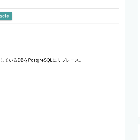
acle
ているDBをPostgreSQLにリプレース。
