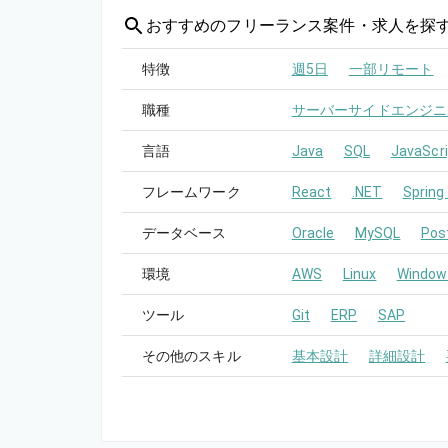
おすすめの
フリーランス案件・求人を探
特徴
週5日
一部リモート
職種
サーバーサイドエンジニ
言語
Java
SQL
JavaScri
フレームワーク
React
.NET
Spring
データベース
Oracle
MySQL
Pos
環境
AWS
Linux
Window
ツール
Git
ERP
SAP
その他のスキル
基本設計
詳細設計