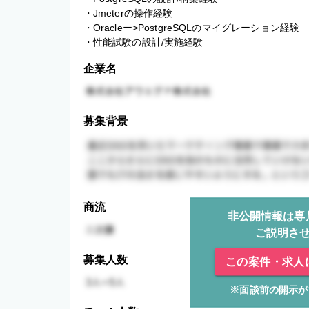
・Jmeterの操作経験

・Oracleー>PostgreSQLのマイグレーション経験

・性能試験の設計/実施経験
企業名
募集背景
商流
非公開情報は専
ご説明さ
募集人数
この案件・求人
※面談前の開示が