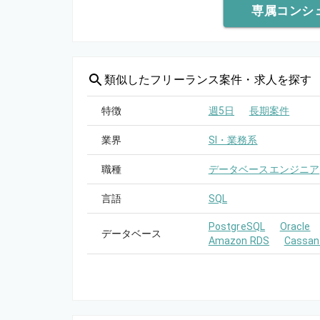
専属コンシ
類似した
フリーランス案件・求人を探す
特徴
週5日
長期案件
業界
SI・業務系
職種
データベースエンジニア
言語
SQL
PostgreSQL
Oracle
データベース
Amazon RDS
Cassan