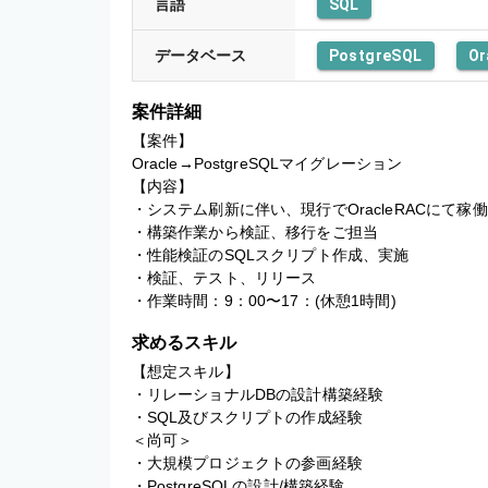
言語
SQL
データベース
PostgreSQL
Or
案件詳細
【案件】

Oracle→PostgreSQLマイグレーション

【内容】

・システム刷新に伴い、現行でOracleRACにて稼働し
・構築作業から検証、移行をご担当

・性能検証のSQLスクリプト作成、実施

・検証、テスト、リリース

・作業時間：9：00〜17：(休憩1時間)
求めるスキル
【想定スキル】

・リレーショナルDBの設計構築経験

・SQL及びスクリプトの作成経験

＜尚可＞

・大規模プロジェクトの参画経験

・PostgreSQLの設計/構築経験
