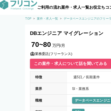
ご利用の流れ
案件・求人一覧
お役立ちコ
TOP
>
案件・求人一覧
>
データベースエンジニアのフリー
DBエンジニア マイグレーション
70~80
万円/月
業務委託(フリーランス)
この案件・求人について話を聞いてみる
特徴
週5日／長期案件
業界
SI・業務系
職種
データベースエンジニ