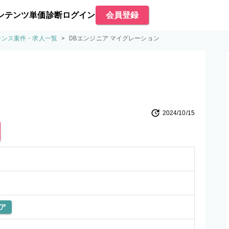
ンテンツ
単価診断
ログイン
会員登録
ランス案件・求人一覧
>
DBエンジニア マイグレーション
2024/10/15
ア