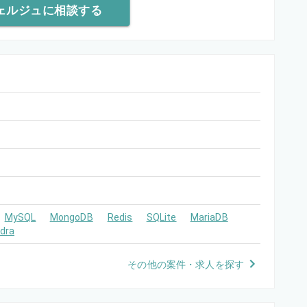
ェルジュに相談する
MySQL
MongoDB
Redis
SQLite
MariaDB
dra
その他の案件・求人を探す