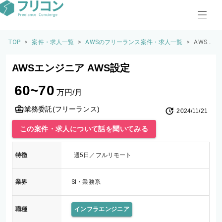
TOP
>
案件・求人一覧
>
AWSのフリーランス案件・求人一覧
>
AWS
エンジ
ニア A
AWSエンジニア AWS設定
WS設
定
60~70
万円/月
業務委託(フリーランス)
2024/11/21
この案件・求人について話を聞いてみる
特徴
週5日／フルリモート
業界
SI・業務系
職種
インフラエンジニア