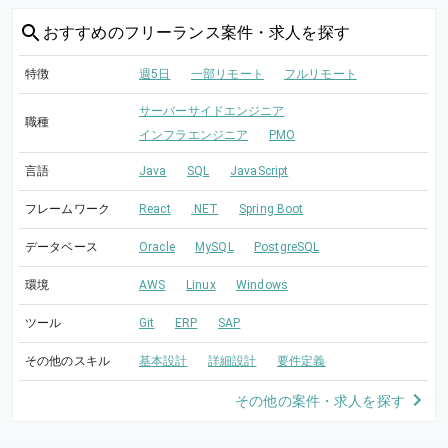
おすすめの
フリーランス案件・求人を探す
特徴
週5日
一部リモート
フルリモート
サーバーサイドエンジニア
職種
インフラエンジニア
PMO
言語
Java
SQL
JavaScript
フレームワーク
React
.NET
Spring Boot
データベース
Oracle
MySQL
PostgreSQL
環境
AWS
Linux
Windows
ツール
Git
ERP
SAP
その他のスキル
基本設計
詳細設計
要件定義
その他の案件・求人を探す