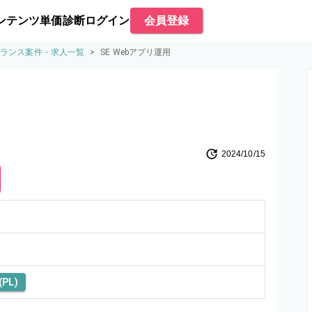
ンテンツ
単価診断
ログイン
会員登録
ーランス案件・求人一覧
>
SE Webアプリ運用
2024/10/15
PL)