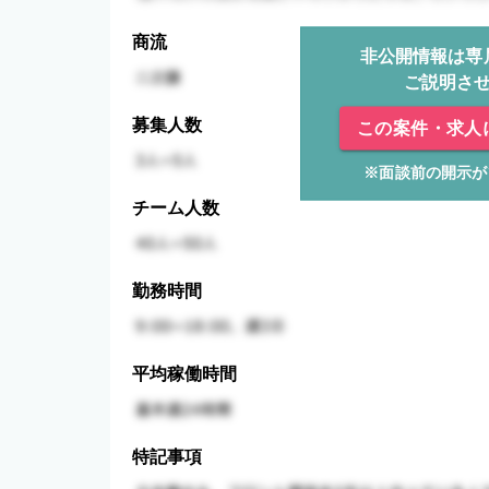
商流
非公開情報は専
ご説明さ
募集人数
この案件・求人
※面談前の開示が
チーム人数
勤務時間
平均稼働時間
特記事項