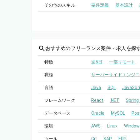
その他のスキル
要件定義
基本設計
おすすめの
フリーランス案件・求人を探
特徴
週5日
一部リモート
職種
サーバーサイドエンジニ
言語
Java
SQL
JavaScri
フレームワーク
React
.NET
Spring
データベース
Oracle
MySQL
Pos
環境
AWS
Linux
Window
ツール
Git
SAP
ERP