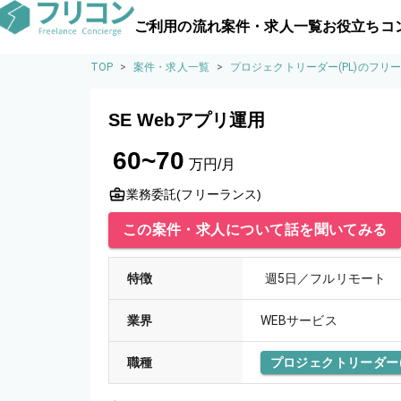
ご利用の流れ
案件・求人一覧
お役立ちコ
TOP
>
案件・求人一覧
>
プロジェクトリーダー(PL)のフリ
SE Webアプリ運用
60~70
万円/月
業務委託(フリーランス)
この案件・求人について話を聞いてみる
特徴
週5日／フルリモート
業界
WEBサービス
職種
プロジェクトリーダー(