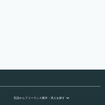
言語
からフリーランス
案件・求人を探す