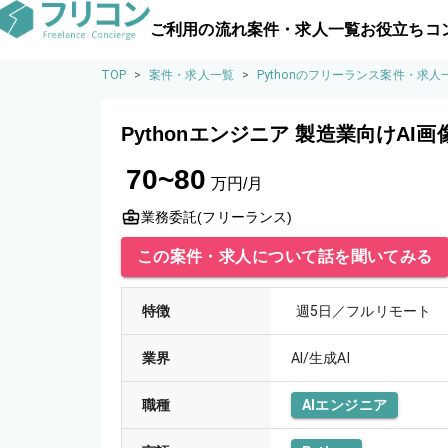
ご利用の流れ
案件・求人一覧
お役立ちコ
TOP
>
案件・求人一覧
>
Pythonのフリーランス案件・求人
Pythonエンジニア 製造業向けAI
70~80
万円/月
業務委託(フリーランス)
この案件・求人について話を聞いてみる
特徴
週5日／フルリモート
業界
AI/生成AI
職種
AIエンジニア