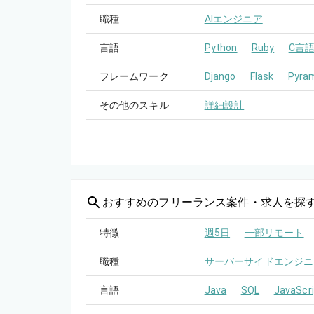
職種
AIエンジニア
言語
Python
Ruby
C言
フレームワーク
Django
Flask
Pyra
その他のスキル
詳細設計
おすすめの
フリーランス案件・求人を探
特徴
週5日
一部リモート
職種
サーバーサイドエンジニ
言語
Java
SQL
JavaScri