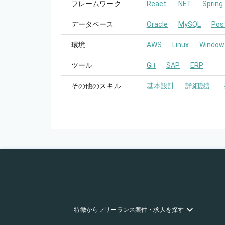
フレームワーク
React
.NET
Spring
データベース
Oracle
MySQL
Pos
環境
AWS
Linux
Window
ツール
Git
SAP
ERP
その他のスキル
基本設計
詳細設計
特徴
からフリーランス
案件・求人を探す