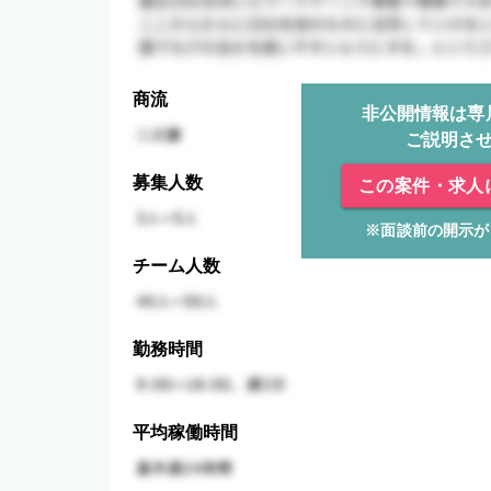
商流
非公開情報は専
ご説明さ
募集人数
この案件・求人
※面談前の開示が
チーム人数
勤務時間
平均稼働時間