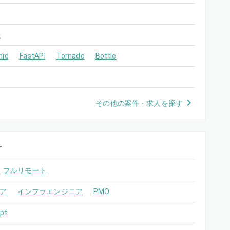
語
mid
FastAPI
Tornado
Bottle
その他の案件・求人を探す
す
フルリモート
ア
インフラエンジニア
PMO
pt