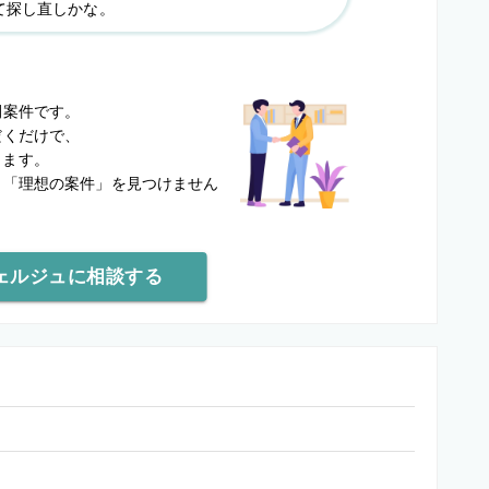
て探し直しかな。
？
開案件です。
だくだけで、
します。
と
「理想の案件」を見つけません
ェルジュに相談する