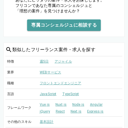
あなたにピッタリの案件・求人をお探しします。
フリコンであなた専属のコンシェルジュと
「理想の案件」を見つけませんか？
専属コンシェルジュに相談する
類似した
フリーランス案件・求人を探す
特徴
週5日
アジャイル
業界
WEBサービス
職種
フロントエンドエンジニア
言語
JavaScript
TypeScript
Vue.js
Nuxt.js
Node.js
Angular
フレームワーク
jQuery
React
Next.js
Express.js
その他のスキル
基本設計