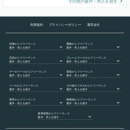
その他の案件・求人を探す
利用規約
プライバシーポリシー
運営会社
特徴
からフリーランス
職種
からフリーランス
案件・求人を探す
案件・求人を探す
言語
からフリーランス
フレームワーク
からフリーランス
案件・求人を探す
案件・求人を探す
データベース
からフリーランス
環境
からフリーランス
案件・求人を探す
案件・求人を探す
ツール
からフリーランス
その他のスキル
からフリーランス
案件・求人を探す
案件・求人を探す
業界
からフリーランス
勤務地
からフリーランス
案件・求人を探す
案件・求人を探す
雇用形態
からフリーランス
案件・求人を探す