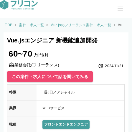
TOP
>
案件・求人一覧
>
Vue.jsのフリーランス案件・求人一覧
>
Vue.j
sエ
ンジ
Vue.jsエンジニア 新機能追加開発
ニア
新機
60~70
能追
万円/月
加開
発
業務委託(フリーランス)
2024/11/21
この案件・求人について話を聞いてみる
特徴
週5日／アジャイル
業界
WEBサービス
職種
フロントエンドエンジニア