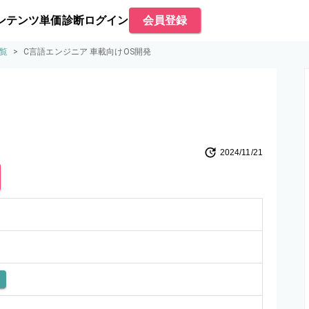
ンテンツ
単価診断
ログイン
会員登録
覧
>
C言語エンジニア 車載向けOS開発
2024/11/21