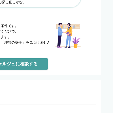
て探し直しかな。
？
開案件です。
だくだけで、
します。
と
「理想の案件」を見つけません
ェルジュに相談する