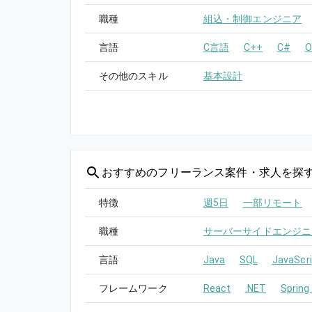
職種
組込・制御エンジニア
言語
C言語
C++
C#
O
その他のスキル
基本設計
おすすめの
フリーランス案件・求人を探
特徴
週5日
一部リモート
職種
サーバーサイドエンジニ
言語
Java
SQL
JavaScri
フレームワーク
React
.NET
Spring