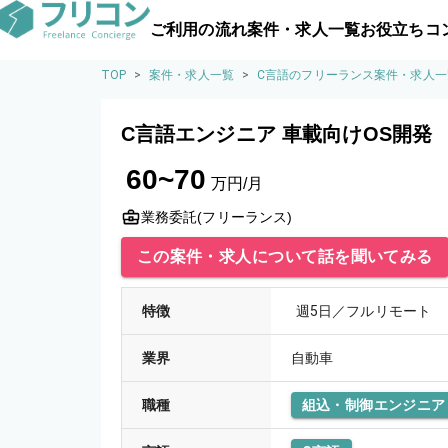
ご利用の流れ
案件・求人一覧
お役立ちコ
TOP
>
案件・求人一覧
>
C言語のフリーランス案件・求人一
C言語エンジニア 車載向けOS開発
60~70
万円/月
業務委託(フリーランス)
この案件・求人について話を聞いてみる
特徴
週5日／フルリモート
業界
自動車
職種
組込・制御エンジニア