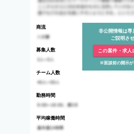
商流
非公開情報は専
ご説明さ
募集人数
この案件・求人
※面談前の開示が
チーム人数
勤務時間
平均稼働時間