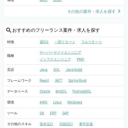
環境
AWS
Linux
その他の案件・求人を探す
おすすめの
フリーランス案件・求人を探す
特徴
週5日
一部リモート
フルリモート
サーバーサイドエンジニア
職種
インフラエンジニア
PMO
言語
Java
SQL
JavaScript
フレームワーク
React
.NET
Spring Boot
データベース
Oracle
MySQL
PostgreSQL
環境
AWS
Linux
Windows
ツール
Git
ERP
SAP
その他のスキル
基本設計
詳細設計
要件定義