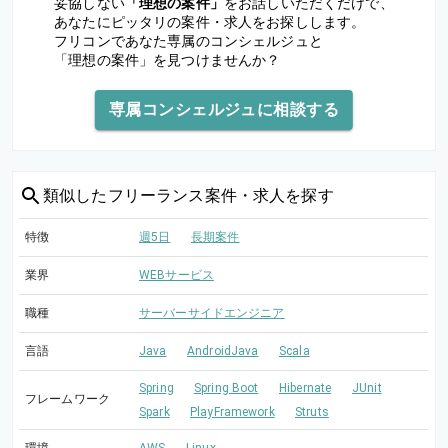
妥協しない
「理想の案件」
をお話しいただくだけで、
あなたにピッタリの案件・求人をお探しします。
フリコンであなた専属のコンシェルジュと
「理想の案件」を見つけませんか？
専属コンシェルジュに相談する
類似した
フリーランス案件・求人を探す
特徴
週5日
長期案件
業界
WEBサービス
職種
サーバーサイドエンジニア
言語
Java
AndroidJava
Scala
Spring
Spring Boot
Hibernate
JUnit
フレームワーク
Spark
PlayFramework
Struts