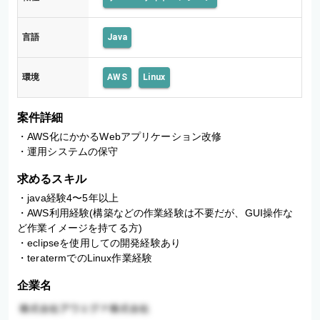
言語
Java
環境
AWS
Linux
案件詳細
・AWS化にかかるWebアプリケーション改修

・運用システムの保守
求めるスキル
・java経験4〜5年以上

・AWS利用経験(構築などの作業経験は不要だが、GUI操作な
ど作業イメージを持てる方)

・eclipseを使用しての開発経験あり

・teratermでのLinux作業経験
企業名