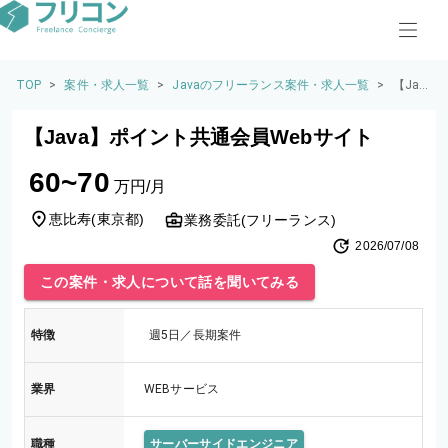
TOP
>
案件・求人一覧
>
Javaのフリーランス案件・求人一覧
>
【Jav
a】ポ
イン
【Java】ポイント共通会員Webサイト
ト共
通会
60~70
員Web
万円/月
サイ
ト
恵比寿
(
東京都
)
業務委託(フリーランス)
2026/07/08
この案件・求人について話を聞いてみる
特徴
週5日／長期案件
業界
WEBサービス
職種
サーバーサイドエンジニア