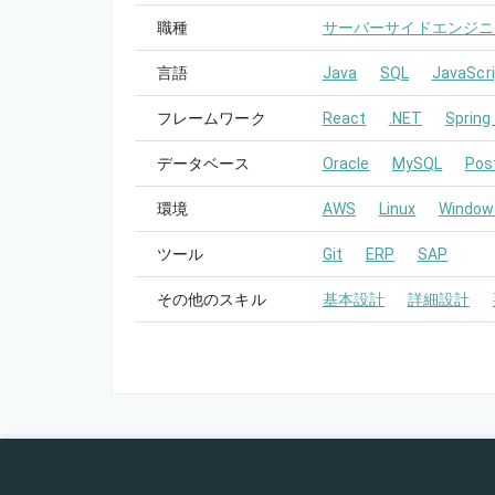
職種
サーバーサイドエンジニ
言語
Java
SQL
JavaScri
フレームワーク
React
.NET
Spring
データベース
Oracle
MySQL
Pos
環境
AWS
Linux
Window
ツール
Git
ERP
SAP
その他のスキル
基本設計
詳細設計