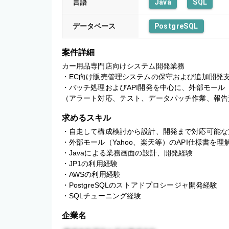
言語
Java
SQL
データベース
PostgreSQL
案件詳細
カー用品専門店向けシステム開発業務

・EC向け販売管理システムの保守および追加開発支
・バッチ処理およびAPI開発を中心に、外部モール（
（アラート対応、テスト、データパッチ作業、報告
求めるスキル
・自走して構成検討から設計、開発まで対応可能な方
・外部モール（Yahoo、楽天等）のAPI仕様書を理
・Javaによる業務画面の設計、開発経験

・JP1の利用経験

・AWSの利用経験

・PostgreSQLのストアドプロシージャ開発経験

・SQLチューニング経験
企業名