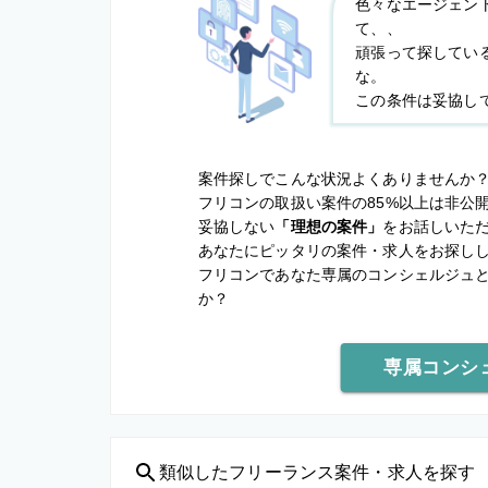
色々なエージェン
て、、
頑張って探してい
な。
この条件は妥協し
案件探しでこんな状況よくありませんか
フリコンの取扱い案件の85%以上は非公
妥協しない
「理想の案件」
をお話しいた
あなたにピッタリの案件・求人をお探し
フリコンであなた専属のコンシェルジュ
か？
専属コンシ
類似した
フリーランス案件・求人を探す