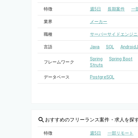
特徴
週5日
長期案件
一
業界
メーカー
職種
サーバーサイドエンジニ
言語
Java
SQL
Android
Spring
Spring Boot
フレームワーク
Struts
データベース
PostgreSQL
おすすめの
フリーランス案件・求人を探
特徴
週5日
一部リモート