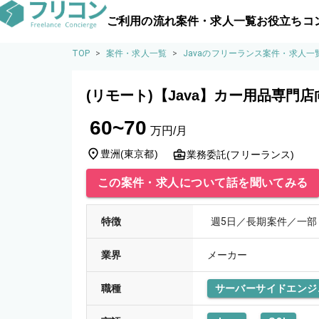
ご利用の流れ
案件・求人一覧
お役立ちコ
TOP
>
案件・求人一覧
>
Javaのフリーランス案件・求人一
(リモート)【Java】カー用品専門
60~70
万円/月
豊洲
(
東京都
)
業務委託(フリーランス)
この案件・求人について話を聞いてみる
特徴
週5日／長期案件／一部
業界
メーカー
職種
サーバーサイドエンジ