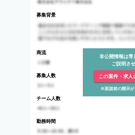
募集背景
商流
非公開情報は専
ご説明さ
募集人数
この案件・求人
※面談前の開示が
チーム人数
勤務時間