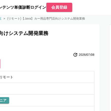
ンテンツ
単価診断
ログイン
会員登録
覧
>
(リモート)【Java】カー用品専門店向けシステム開発業務
店向けシステム開発業務
2026/07/08
リモート
ニア