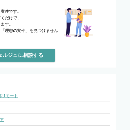
？
開案件です。
だくだけで、
します。
と
「理想の案件」を見つけません
ェルジュに相談する
部リモート
ア