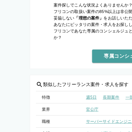
案件探しでこんな状況よくありませんか
フリコンの取扱い案件の85%以上は非公
妥協しない
「理想の案件」
をお話しいた
あなたにピッタリの案件・求人をお探し
フリコンであなた専属のコンシェルジュ
か？
専属コンシ
類似した
フリーランス案件・求人を探す
特徴
週5日
長期案件
一
業界
官公庁
職種
サーバーサイドエンジニ