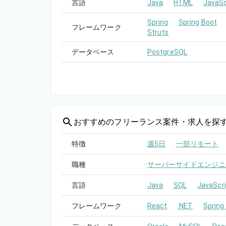
言語
Java
HTML
JavaSc
Spring
Spring Boot
フレームワーク
Struts
データベース
PostgreSQL
おすすめの
フリーランス案件・求人を探
特徴
週5日
一部リモート
職種
サーバーサイドエンジニ
言語
Java
SQL
JavaScri
フレームワーク
React
.NET
Spring