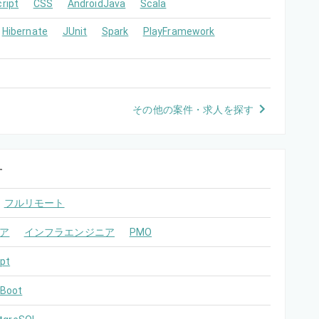
ript
CSS
AndroidJava
Scala
Hibernate
JUnit
Spark
PlayFramework
その他の案件・求人を探す
す
フルリモート
ア
インフラエンジニア
PMO
pt
 Boot