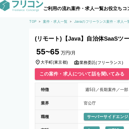
ご利用の流れ
案件・求人一覧
お役立ちコ
TOP
>
案件・求人一覧
>
Javaのフリーランス案件・求人一
(リモート)【Java】自治体SaaS
55~65
万円/月
大手町
(
東京都
)
業務委託(フリーランス)
この案件・求人について話を聞いてみる
特徴
週5日／長期案件／一部
業界
官公庁
職種
サーバーサイドエンジ