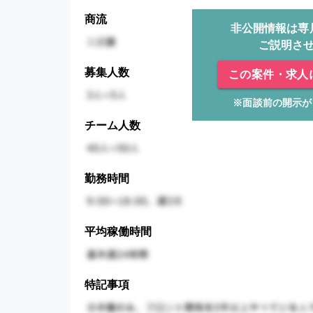
商流
非公開情報は専
ご説明さ
募集人数
この案件・求人
※面談前の開示が
チーム人数
勤務時間
平均稼働時間
特記事項