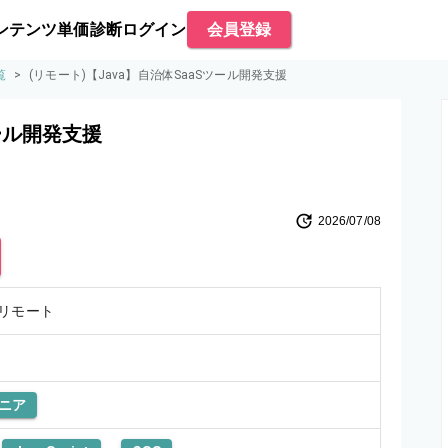
ンテンツ
単価診断
ログイン
会員登録
覧
>
(リモート)【Java】自治体SaaSツール開発支援
ツール開発支援
2026/07/08
リモート
ニア