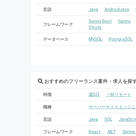
言語
Java
AndroidJava
Spring Boot
Spring
フレームワーク
Struts
データベース
MySQL
PostgreSQL
おすすめの
フリーランス案件・求人を探
特徴
週5日
一部リモート
職種
サーバーサイドエンジニ
言語
Java
SQL
JavaScri
フレームワーク
React
.NET
Spring