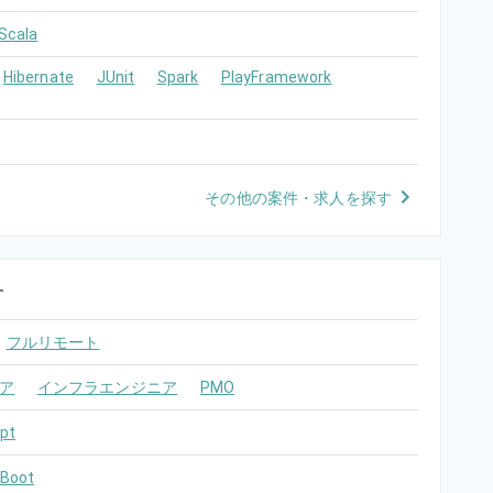
Scala
Hibernate
JUnit
Spark
PlayFramework
その他の案件・求人を探す
す
フルリモート
ア
インフラエンジニア
PMO
pt
 Boot