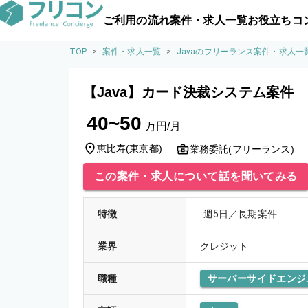
ご利用の流れ
案件・求人一覧
お役立ちコ
TOP
>
案件・求人一覧
>
Javaのフリーランス案件・求人一
【Java】カード決裁システム案件
40~50
万円/月
恵比寿
(
東京都
)
業務委託(フリーランス)
この案件・求人について話を聞いてみる
特徴
週5日／長期案件
業界
クレジット
職種
サーバーサイドエンジ