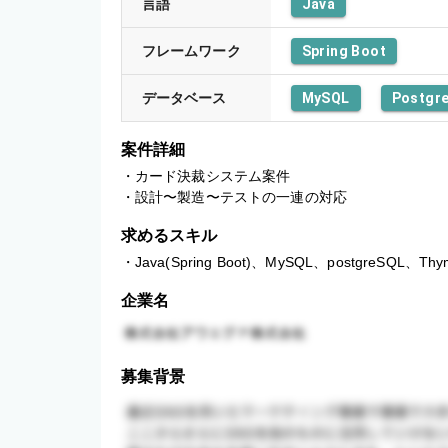
言語
Java
フレームワーク
Spring Boot
データベース
MySQL
Postgr
案件詳細
・カード決裁システム案件

・設計〜製造〜テストの一連の対応
求めるスキル
・Java(Spring Boot)、MySQL、postgreSQL、Thy
企業名
募集背景