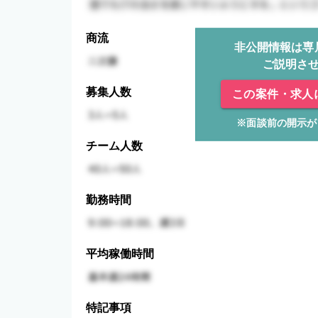
商流
非公開情報は専
ご説明さ
募集人数
この案件・求人
※面談前の開示が
チーム人数
勤務時間
平均稼働時間
特記事項