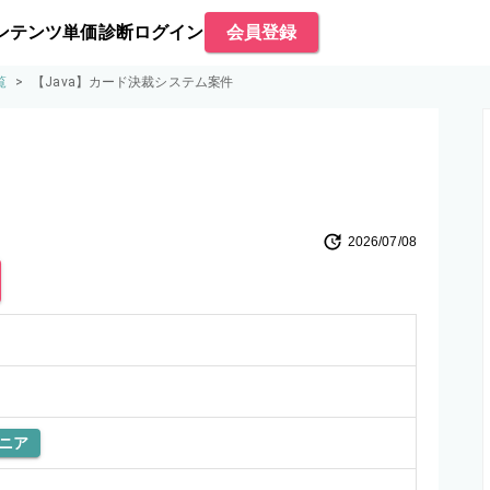
ンテンツ
単価診断
ログイン
会員登録
覧
>
【Java】カード決裁システム案件
2026/07/08
ニア