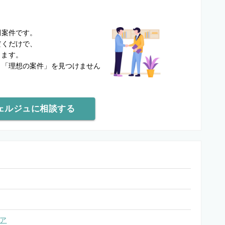
？
開案件です。
だくだけで、
します。
と
「理想の案件」を見つけません
ェルジュに相談する
ア