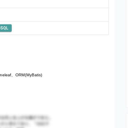
eSQL
meleaf、ORM(MyBatis)