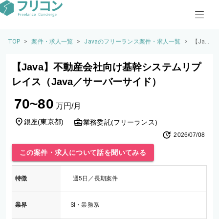
TOP
>
案件・求人一覧
>
Javaのフリーランス案件・求人一覧
>
【Jav
a】不
動産
【Java】不動産会社向け基幹システムリプ
会社
向け
レイス（Java／サーバーサイド）
基幹
シス
70~80
テム
万円/月
リプ
レイ
銀座
(
東京都
)
業務委託(フリーランス)
ス（J
2026/07/08
ava／
サー
この案件・求人について話を聞いてみる
バー
サイ
ド）
特徴
週5日／長期案件
業界
SI・業務系