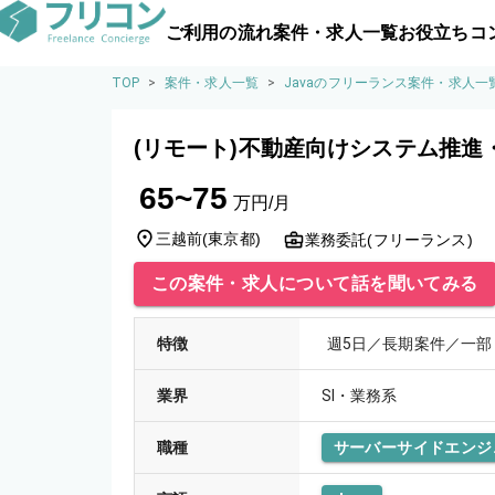
ご利用の流れ
案件・求人一覧
お役立ちコ
TOP
>
案件・求人一覧
>
Javaのフリーランス案件・求人一
(リモート)不動産向けシステム推進
65~75
万円/月
三越前
(
東京都
)
業務委託(フリーランス)
この案件・求人について話を聞いてみる
特徴
週5日／長期案件／一部
業界
SI・業務系
職種
サーバーサイドエンジ