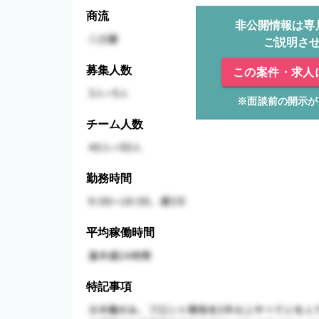
商流
非公開情報は専
ご説明さ
募集人数
この案件・求人
※面談前の開示が
チーム人数
勤務時間
平均稼働時間
特記事項