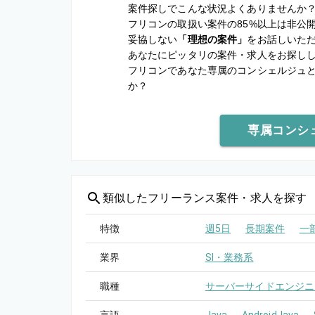
案件探しでこんな状況よくありませんか
フリコンの取扱い案件の85%以上は非公
妥協しない
「理想の案件」
をお話しいた
あなたにピッタリの案件・求人をお探し
フリコンであなた専属のコンシェルジュ
か？
専属コンシ
類似した
フリーランス案件・求人を探す
特徴
週5日
長期案件
一
業界
SI・業務系
職種
サーバーサイドエンジニ