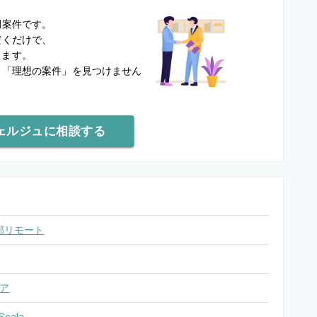
？
開案件です。
だくだけで、
します。
と
「理想の案件」を見つけません
ェルジュに相談する
部リモート
ア