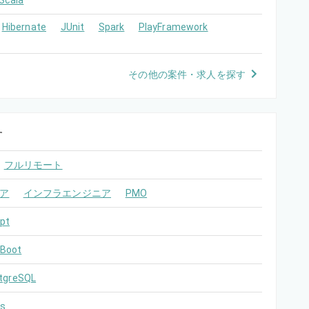
Scala
Hibernate
JUnit
Spark
PlayFramework
その他の案件・求人を探す
す
フルリモート
ア
インフラエンジニア
PMO
pt
 Boot
tgreSQL
s