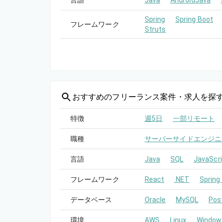
言語
Java
AndroidJava
Spring
Spring Boot
フレームワーク
Struts
おすすめの
フリーランス案件・求人を探
特徴
週5日
一部リモート
職種
サーバーサイドエンジニ
言語
Java
SQL
JavaScri
フレームワーク
React
.NET
Spring
データベース
Oracle
MySQL
Pos
環境
AWS
Linux
Window