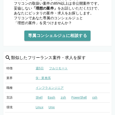
フリコンの取扱い案件の85%以上は非公開案件です。
妥協しない
「理想の案件」
をお話しいただくだけで、
あなたにピッタリの案件・求人をお探しします。
フリコンであなた専属のコンシェルジュと
「理想の案件」を見つけませんか？
専属コンシェルジュに相談する
類似した
フリーランス案件・求人を探す
特徴
週5日
フルリモート
業界
SI・業務系
職種
インフラエンジニア
言語
Shell
Bash
zsh
PowerShell
csh
環境
Linux
Unix