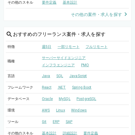
その他のスキル
要件定義
基本設計
その他の案件・求人を探す
おすすめの
フリーランス案件・求人を探す
特徴
週5日
一部リモート
フルリモート
サーバーサイドエンジニア
職種
インフラエンジニア
PMO
言語
Java
SQL
JavaScript
フレームワーク
React
.NET
Spring Boot
データベース
Oracle
MySQL
PostgreSQL
環境
AWS
Linux
Windows
ツール
Git
ERP
SAP
その他のスキル
基本設計
詳細設計
要件定義