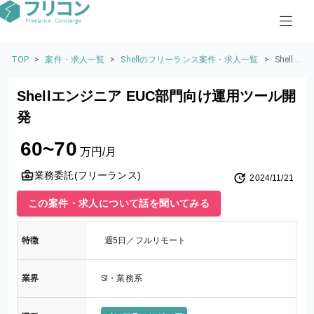
TOP
>
案件・求人一覧
>
Shellのフリーランス案件・求人一覧
>
Shell
エンジ
ニア E
Shellエンジニア EUC部門向け運用ツール開
UC部
門向け
発
運用ツ
ール開
60~70
発
万円/月
業務委託(フリーランス)
2024/11/21
この案件・求人について話を聞いてみる
特徴
週5日／フルリモート
業界
SI・業務系