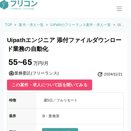
TOP
>
案件・求人一覧
>
UiPathのフリーランス案件・求人一覧
>
Uipa
thエ
ンジ
Uipathエンジニア 添付ファイルダウンロー
ニア
添付
ド業務の自動化
ファ
イル
55~65
ダウ
万円/月
ンロ
ード
業務委託(フリーランス)
2024/11/21
業務
の自
この案件・求人について話を聞いてみる
動化
特徴
週5日／フルリモート
業界
SI・業務系