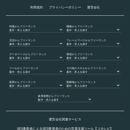
利用規約
プライバシーポリシー
運営会社
特徴
からフリーランス
職種
からフリーランス
案件・求人を探す
案件・求人を探す
言語
からフリーランス
フレームワーク
からフリーランス
案件・求人を探す
案件・求人を探す
データベース
からフリーランス
環境
からフリーランス
案件・求人を探す
案件・求人を探す
ツール
からフリーランス
その他のスキル
からフリーランス
案件・求人を探す
案件・求人を探す
業界
からフリーランス
勤務地
からフリーランス
案件・求人を探す
案件・求人を探す
雇用形態
からフリーランス
案件・求人を探す
運営会社関連サービス
SES事業者によるSES事業者のための営業支援ツール【コモレビ】