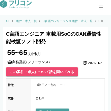
TOP
>
案件・求人一覧
>
C言語のフリーランス案件・求人一覧
>
C言
語エ
ンジ
C言語エンジニア 車載用SoCのCAN通信性
ニア
車載
能検証ソフト開発
用So
CのC
55~65
AN通
万円/月
信性
能検
業務委託(フリーランス)
2024/11/21
証ソ
フト
この案件・求人について話を聞いてみる
開発
特徴
週5日／一部リモート
業界
自動車