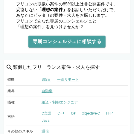
フリコンの取扱い案件の85%以上は非公開案件です。
妥協しない
「理想の案件」
をお話しいただくだけで、
あなたにピッタリの案件・求人をお探しします。
フリコンであなた専属のコンシェルジュと
「理想の案件」を見つけませんか？
専属コンシェルジュに相談する
類似した
フリーランス案件・求人を探す
特徴
週5日
一部リモート
業界
自動車
職種
組込・制御エンジニア
C言語
C++
C#
Objective-C
PHP
言語
Java
その他のスキル
通信