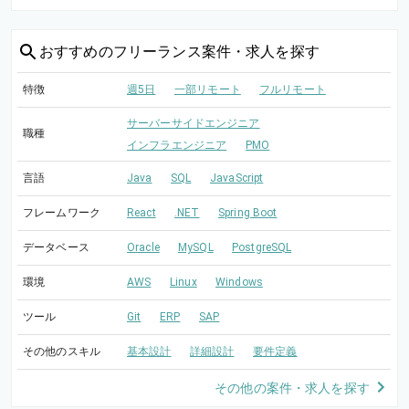
おすすめの
フリーランス案件・求人を探す
特徴
週5日
一部リモート
フルリモート
サーバーサイドエンジニア
職種
インフラエンジニア
PMO
言語
Java
SQL
JavaScript
フレームワーク
React
.NET
Spring Boot
データベース
Oracle
MySQL
PostgreSQL
環境
AWS
Linux
Windows
ツール
Git
ERP
SAP
その他のスキル
基本設計
詳細設計
要件定義
その他の案件・求人を探す