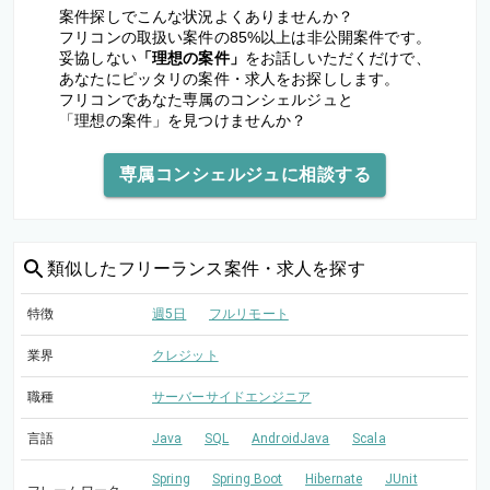
案件探しでこんな状況よくありませんか？
フリコンの取扱い案件の85%以上は非公開案件です。
妥協しない
「理想の案件」
をお話しいただくだけで、
あなたにピッタリの案件・求人をお探しします。
フリコンであなた専属のコンシェルジュと
「理想の案件」を見つけませんか？
専属コンシェルジュに相談する
類似した
フリーランス案件・求人を探す
特徴
週5日
フルリモート
業界
クレジット
職種
サーバーサイドエンジニア
言語
Java
SQL
AndroidJava
Scala
Spring
Spring Boot
Hibernate
JUnit