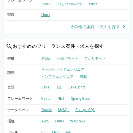
フレームワーク
Spark
PlayFramework
Struts
環境
Linux
その他の案件・求人を探す
おすすめの
フリーランス案件・求人を探す
特徴
週5日
一部リモート
フルリモート
サーバーサイドエンジニア
職種
インフラエンジニア
PMO
言語
Java
SQL
JavaScript
フレームワーク
React
.NET
Spring Boot
データベース
Oracle
MySQL
PostgreSQL
環境
AWS
Linux
Windows
ツール
Git
ERP
SAP