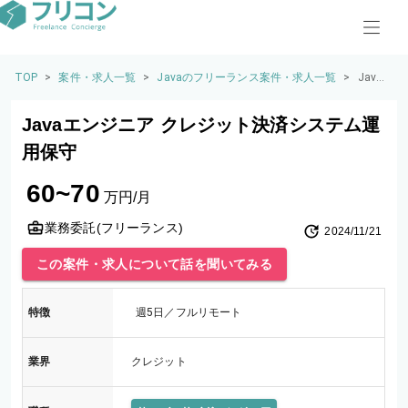
TOP
>
案件・求人一覧
>
Javaのフリーランス案件・求人一覧
>
Java
エン
ジニ
Javaエンジニア クレジット決済システム運
ア ク
レジ
用保守
ット
決済
60~70
シス
万円/月
テム
運用
業務委託(フリーランス)
2024/11/21
保守
この案件・求人について話を聞いてみる
特徴
週5日／フルリモート
業界
クレジット