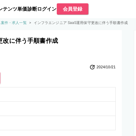
ンテンツ
単価診断
ログイン
会員登録
ス案件・求人一覧
>
インフラエンジニア SaaS運用保守更改に伴う手順書作成
守更改に伴う手順書作成
2024/10/21