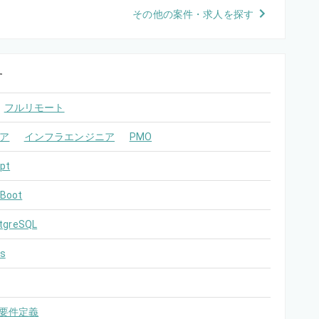
その他の案件・求人を探す
す
フルリモート
ア
インフラエンジニア
PMO
pt
 Boot
tgreSQL
s
要件定義