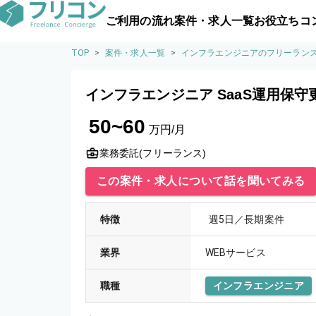
ご利用の流れ
案件・求人一覧
お役立ちコ
TOP
>
案件・求人一覧
>
インフラエンジニアのフリーラン
インフラエンジニア SaaS運用保
50~60
万円/月
業務委託(フリーランス)
この案件・求人について話を聞いてみる
特徴
週5日／長期案件
業界
WEBサービス
職種
インフラエンジニア