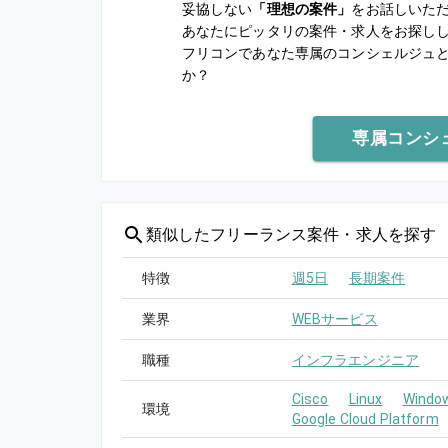
妥協しない
「理想の案件」
をお話しいた
あなたにピッタリの案件・求人をお探し
フリコンであなた専属のコンシェルジュ
か？
専属コンシ
類似した
フリーランス案件・求人を探す
特徴
週5日
長期案件
業界
WEBサービス
職種
インフラエンジニア
Cisco
Linux
Windo
環境
Google Cloud Platform