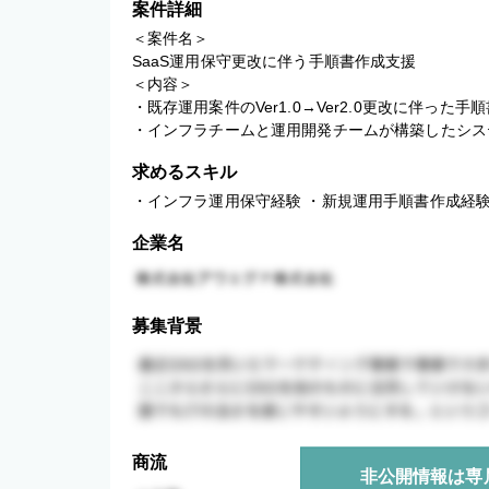
案件詳細
＜案件名＞

SaaS運用保守更改に伴う手順書作成支援

＜内容＞

・既存運用案件のVer1.0→Ver2.0更改に伴った手
・インフラチームと運用開発チームが構築したシス
求めるスキル
・インフラ運用保守経験 ・新規運用手順書作成経
企業名
募集背景
商流
非公開情報は専