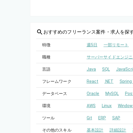
おすすめの
フリーランス案件・求人を探
特徴
週5日
一部リモート
職種
サーバーサイドエンジニ
言語
Java
SQL
JavaScri
フレームワーク
React
.NET
Spring
データベース
Oracle
MySQL
Pos
環境
AWS
Linux
Window
ツール
Git
ERP
SAP
その他のスキル
基本設計
詳細設計