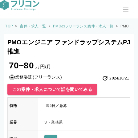
TOP
>
案件・求人一覧
>
PMOのフリーランス案件・求人一覧
>
PMO
エンジ
ニア
PMOエンジニア ファンドラップシステムPJ
ファン
ドラッ
推進
プシス
テムP
70~80
J推進
万円/月
業務委託(フリーランス)
2024/10/21
この案件・求人について話を聞いてみる
特徴
週5日／急募
業界
SI・業務系