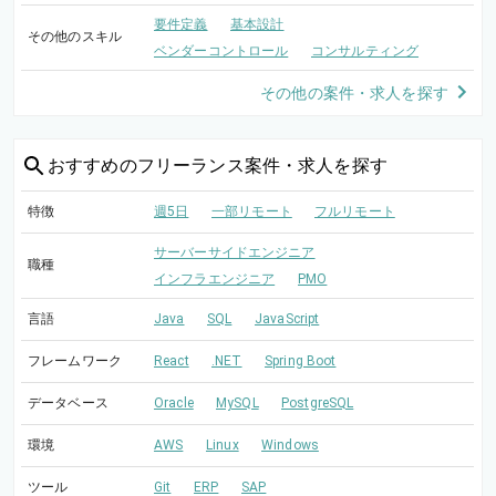
要件定義
基本設計
その他のスキル
ベンダーコントロール
コンサルティング
その他の案件・求人を探す
おすすめの
フリーランス案件・求人を探す
特徴
週5日
一部リモート
フルリモート
サーバーサイドエンジニア
職種
インフラエンジニア
PMO
言語
Java
SQL
JavaScript
フレームワーク
React
.NET
Spring Boot
データベース
Oracle
MySQL
PostgreSQL
環境
AWS
Linux
Windows
ツール
Git
ERP
SAP