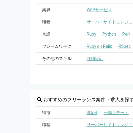
業界
WEBサービス
職種
サーバーサイドエンジニ
言語
Ruby
Python
Perl
フレームワーク
Ruby on Rails
RSpec
その他のスキル
詳細設計
おすすめの
フリーランス案件・求人を探
特徴
週5日
一部リモート
職種
サーバーサイドエンジニ