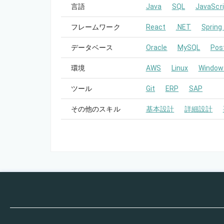
言語
Java
SQL
JavaScri
フレームワーク
React
.NET
Spring
データベース
Oracle
MySQL
Pos
環境
AWS
Linux
Window
ツール
Git
ERP
SAP
その他のスキル
基本設計
詳細設計