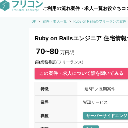
ご利用の流れ
案件・求人一覧
お役立ちコ
TOP
>
案件・求人一覧
>
Ruby on Railsのフリーランス
Ruby on Railsエンジニア 住宅
70~80
万円/月
業務委託(フリーランス)
この案件・求人について話を聞いてみる
特徴
週5日／長期案件
業界
WEBサービス
職種
サーバーサイドエンジ