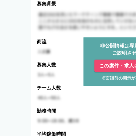
募集背景
商流
非公開情報は専
ご説明さ
募集人数
この案件・求人
※面談前の開示が
チーム人数
勤務時間
平均稼働時間