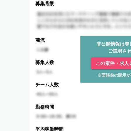
募集背景
商流
非公開情報は専
ご説明さ
募集人数
この案件・求人
※面談前の開示が
チーム人数
勤務時間
平均稼働時間