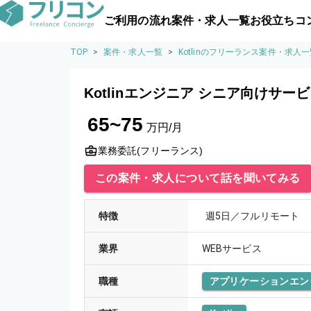
ご利用の流れ
案件・求人一覧
お役立ちコ
TOP
>
案件・求人一覧
>
Kotlinのフリーランス案件・求人
Kotlinエンジニア シニア向けサ
65~75
万円/月
業務委託(フリーランス)
この案件・求人について話を聞いてみる
特徴
週5日／フルリモート
業界
WEBサービス
職種
アプリケーションエン