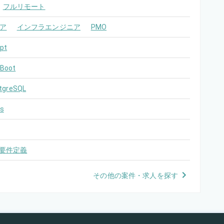
フルリモート
ア
インフラエンジニア
PMO
pt
 Boot
tgreSQL
s
要件定義
その他の案件・求人を探す