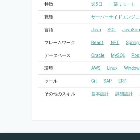
特徴
週5日
一部リモート
職種
サーバーサイドエンジニ
言語
Java
SQL
JavaScri
フレームワーク
React
.NET
Spring
データベース
Oracle
MySQL
Pos
環境
AWS
Linux
Window
ツール
Git
SAP
ERP
その他のスキル
基本設計
詳細設計