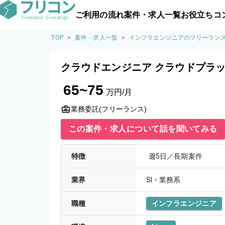
ご利用の流れ
案件・求人一覧
お役立ちコ
TOP
>
案件・求人一覧
>
インフラエンジニアのフリーラン
クラウドエンジニア クラウドプラ
65~75
万円/月
業務委託(フリーランス)
この案件・求人について話を聞いてみる
特徴
週5日／長期案件
業界
SI・業務系
職種
インフラエンジニア