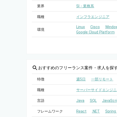
業界
SI・業務系
職種
インフラエンジニア
Linux
Cisco
Windo
環境
Google Cloud Platform
おすすめの
フリーランス案件・求人を探
特徴
週5日
一部リモート
職種
サーバーサイドエンジニ
言語
Java
SQL
JavaScri
フレームワーク
React
.NET
Spring