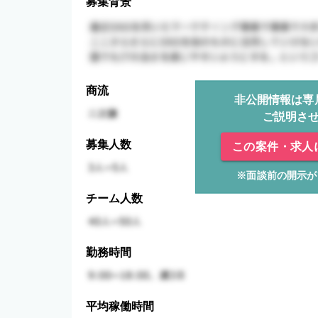
募集背景
商流
非公開情報は専
ご説明さ
募集人数
この案件・求人
※面談前の開示が
チーム人数
勤務時間
平均稼働時間