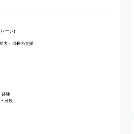
ージ)

拡大・成長の支援

経験

知識・経験