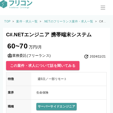
TOP
>
案件・求人一覧
>
.NETのフリーランス案件・求人一覧
>
C#.NE
Tエン
ジニ
C#.NETエンジニア 携帯端末システム
ア 携
帯端
60~70
末シ
万円/月
ステ
ム
業務委託(フリーランス)
2024/11/21
この案件・求人について話を聞いてみる
特徴
週5日／一部リモート
業界
生命保険
職種
サーバーサイドエンジニア