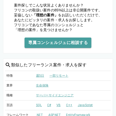
案件探しでこんな状況よくありませんか？
フリコンの取扱い案件の85%以上は非公開案件です。
妥協しない
「理想の案件」
をお話しいただくだけで、
あなたにピッタリの案件・求人をお探しします。
フリコンであなた専属のコンシェルジュと
「理想の案件」を見つけませんか？
専属コンシェルジュに相談する
類似した
フリーランス案件・求人を探す
特徴
週5日
一部リモート
業界
生命保険
職種
サーバーサイドエンジニア
言語
SQL
C#
VB
C++
JavaScript
フレームワーク
.NET
ASP.NET
EntityFramework