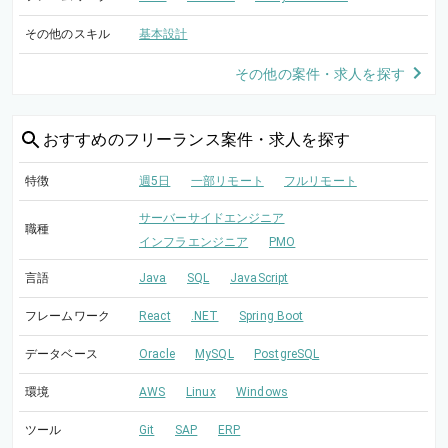
その他のスキル
基本設計
その他の案件・求人を探す
おすすめの
フリーランス案件・求人を探す
特徴
週5日
一部リモート
フルリモート
サーバーサイドエンジニア
職種
インフラエンジニア
PMO
言語
Java
SQL
JavaScript
フレームワーク
React
.NET
Spring Boot
データベース
Oracle
MySQL
PostgreSQL
環境
AWS
Linux
Windows
ツール
Git
SAP
ERP