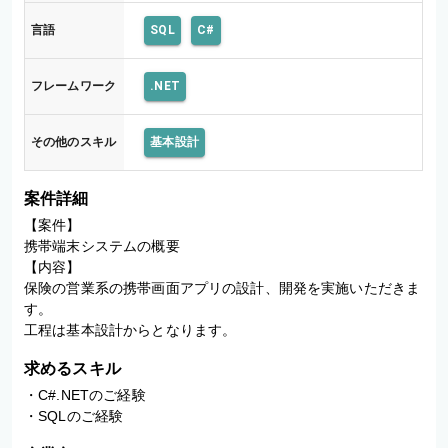
言語
SQL
C#
フレームワーク
.NET
その他のスキル
基本設計
案件詳細
【案件】

携帯端末システムの概要

【内容】

保険の営業系の携帯画面アプリの設計、開発を実施いただきま
す。

工程は基本設計からとなります。
求めるスキル
・C#.NETのご経験

・SQLのご経験