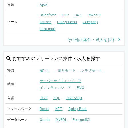
言語
Apex
Salesforce
ERP
SAP
Power BI
ツール
kintone
OutSystems
Company
intra-mart
その他の案件・求人を探す
おすすめの
フリーランス案件・求人を探す
特徴
週5日
一部リモート
フルリモート
サーバーサイドエンジニア
職種
インフラエンジニア
PMO
言語
Java
SQL
JavaScript
フレームワーク
React
.NET
Spring Boot
データベース
Oracle
MySQL
PostgreSQL