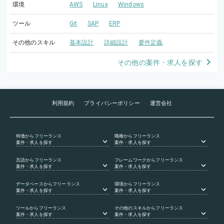
環境
AWS
Linux
Windows
ツール
Git
SAP
ERP
その他のスキル
基本設計
詳細設計
要件定義
その他の案件・求人を探す
利用規約
プライバシーポリシー
運営会社
特徴
からフリーランス
職種
からフリーランス
案件・求人を探す
案件・求人を探す
言語
からフリーランス
フレームワーク
からフリーランス
案件・求人を探す
案件・求人を探す
データベース
からフリーランス
環境
からフリーランス
案件・求人を探す
案件・求人を探す
ツール
からフリーランス
その他のスキル
からフリーランス
案件・求人を探す
案件・求人を探す