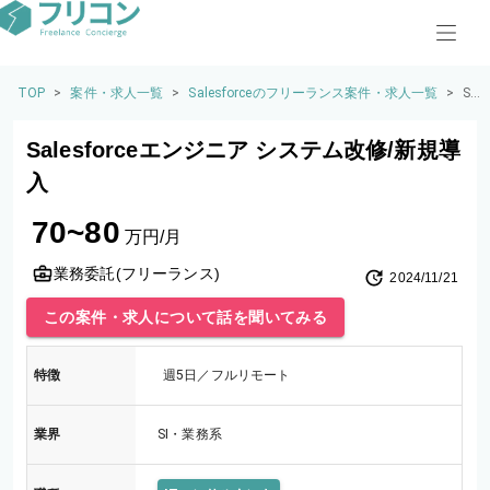
TOP
>
案件・求人一覧
>
Salesforceのフリーランス案件・求人一覧
>
Sa
les
for
Salesforceエンジニア システム改修/新規導
ce
エ
入
ン
ジ
70~80
ニ
万円/月
ア
シ
業務委託(フリーランス)
2024/11/21
ス
テ
この案件・求人について話を聞いてみる
ム
改
修/
特徴
週5日／フルリモート
新
規
導
業界
SI・業務系
入