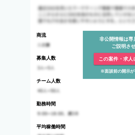
商流
非公開情報は専
ご説明さ
募集人数
この案件・求人
※面談前の開示が
チーム人数
勤務時間
平均稼働時間