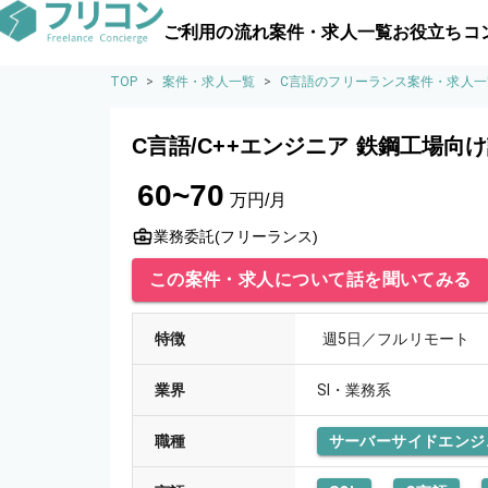
ご利用の流れ
案件・求人一覧
お役立ちコ
TOP
>
案件・求人一覧
>
C言語のフリーランス案件・求人一
C言語/C++エンジニア 鉄鋼工場向
60~70
万円/月
業務委託(フリーランス)
この案件・求人について話を聞いてみる
特徴
週5日／フルリモート
業界
SI・業務系
職種
サーバーサイドエンジ