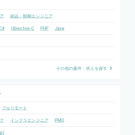
ア
組込・制御エンジニア
C#
Objective-C
PHP
Java
その他の案件・求人を探す
す
フルリモート
ア
インフラエンジニア
PMO
pt