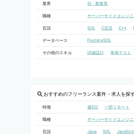
業界
SI・業務系
職種
サーバーサイドエンジニ
言語
SQL
C言語
C++
データベース
PostgreSQL
その他のスキル
詳細設計
単体テスト
おすすめの
フリーランス案件・求人を探
特徴
週5日
一部リモート
職種
サーバーサイドエンジニ
言語
Java
SQL
JavaScri