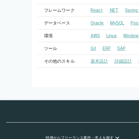
フレームワーク
React
.NET
Spring
データベース
Oracle
MySQL
Pos
環境
AWS
Linux
Window
ツール
Git
ERP
SAP
その他のスキル
基本設計
詳細設計
特徴
からフリーランス
案件・求人を探す