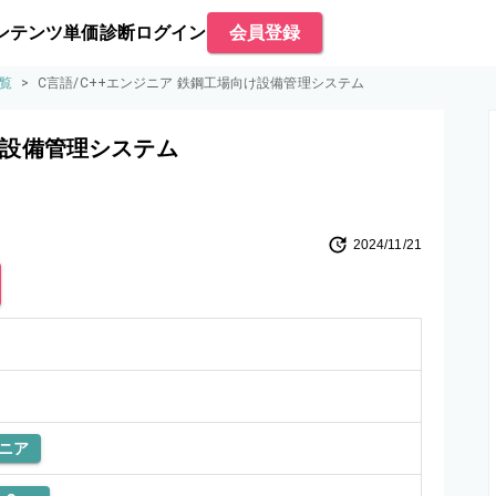
ンテンツ
単価診断
ログイン
会員登録
覧
>
C言語/C++エンジニア 鉄鋼工場向け設備管理システム
け設備管理システム
2024/11/21
ニア