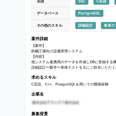
言語
SQL
C言語
データベース
PostgreSQL
その他のスキル
詳細設計
単体テ
案件詳細
【案件】

鉄鋼工場向け設備管理システム

【内容】

他システム連携用のデータを作成しDBに登録する機
詳細設計〜製作〜単体テストを主にご担当いただく
求めるスキル
C言語、C++、PostgreSQLを用いての開発経験
企業名
募集背景