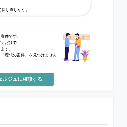
て探し直しかな。
？
開案件です。
だくだけで、
します。
と
「理想の案件」を見つけません
ェルジュに相談する