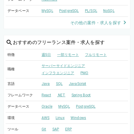
データベース
MySQL
PostgreSQL
PL/SQL
NoSQL
その他の案件・求人を探す
おすすめの
フリーランス案件・求人を探す
特徴
週5日
一部リモート
フルリモート
サーバーサイドエンジニア
職種
インフラエンジニア
PMO
言語
Java
SQL
JavaScript
フレームワーク
React
.NET
Spring Boot
データベース
Oracle
MySQL
PostgreSQL
環境
AWS
Linux
Windows
ツール
Git
SAP
ERP