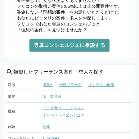
案件探しでこんな状況よくありませんか？
フリコンの取扱い案件の85%以上は非公開案件です。
妥協しない
「理想の案件」
をお話しいただくだけで、
あなたにピッタリの案件・求人をお探しします。
フリコンであなた専属のコンシェルジュと
「理想の案件」を見つけませんか？
専属コンシェルジュに相談する
類似した
フリーランス案件・求人を探す
特徴
週5日
一部リモート
オンライン面談
業界
SI・業務系
データサイエンティスト
職種
データベースエンジニア
言語
SQL
フレームワーク
Hibernate