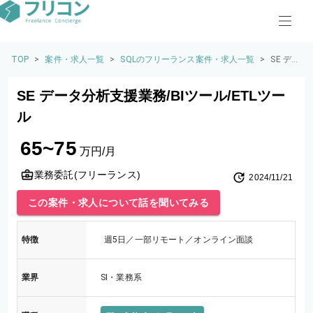
TOP
>
案件・求人一覧
>
SQLのフリーランス案件・求人一覧
>
SE デ
ータ分
析支援
SE データ分析支援業務/BIツール/ETLツー
業務/BI
ツー
ル
ル/ETL
ツール
65~75
万円/月
業務委託(フリーランス)
2024/11/21
この案件・求人について話を聞いてみる
特徴
週5日／一部リモート／オンライン面談
業界
SI・業務系