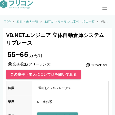
TOP
>
案件・求人一覧
>
.NETのフリーランス案件・求人一覧
>
VB.NE
Tエン
ジニ
VB.NETエンジニア 立体自動倉庫システム
ア 立
体自
リプレース
動倉
庫シ
55~65
ステ
万円/月
ムリ
プレ
業務委託(フリーランス)
2024/11/21
ース
この案件・求人について話を聞いてみる
特徴
週5日／フルフレックス
業界
SI・業務系