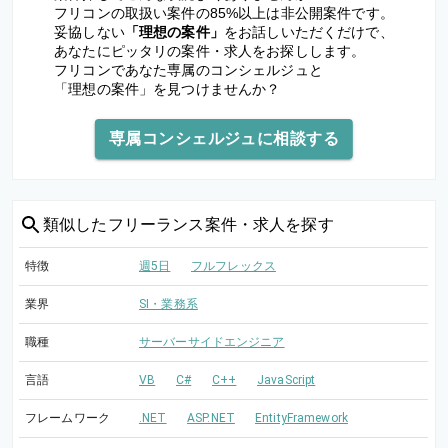
フリコンの取扱い案件の85%以上は非公開案件です。
妥協しない
「理想の案件」
をお話しいただくだけで、
あなたにピッタリの案件・求人をお探しします。
フリコンであなた専属のコンシェルジュと
「理想の案件」を見つけませんか？
専属コンシェルジュに相談する
類似した
フリーランス案件・求人を探す
特徴
週5日
フルフレックス
業界
SI・業務系
職種
サーバーサイドエンジニア
言語
VB
C#
C++
JavaScript
フレームワーク
.NET
ASP.NET
EntityFramework