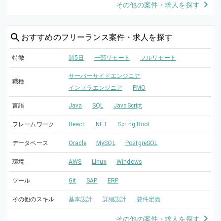
その他の案件・求人を探す
おすすめの
フリーランス案件・求人を探す
特徴
週5日
一部リモート
フルリモート
サーバーサイドエンジニア
職種
インフラエンジニア
PMO
言語
Java
SQL
JavaScript
フレームワーク
React
.NET
Spring Boot
データベース
Oracle
MySQL
PostgreSQL
環境
AWS
Linux
Windows
ツール
Git
SAP
ERP
その他のスキル
基本設計
詳細設計
要件定義
その他の案件・求人を探す