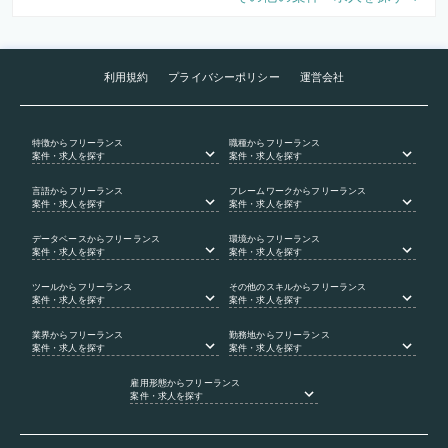
利用規約
プライバシーポリシー
運営会社
特徴
からフリーランス
職種
からフリーランス
案件・求人を探す
案件・求人を探す
言語
からフリーランス
フレームワーク
からフリーランス
案件・求人を探す
案件・求人を探す
データベース
からフリーランス
環境
からフリーランス
案件・求人を探す
案件・求人を探す
ツール
からフリーランス
その他のスキル
からフリーランス
案件・求人を探す
案件・求人を探す
業界
からフリーランス
勤務地
からフリーランス
案件・求人を探す
案件・求人を探す
雇用形態
からフリーランス
案件・求人を探す