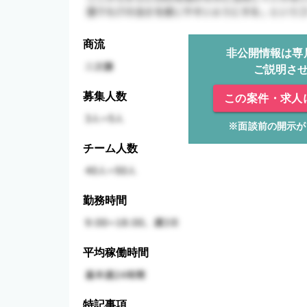
商流
非公開情報は専
ご説明さ
募集人数
この案件・求人
※面談前の開示が
チーム人数
勤務時間
平均稼働時間
特記事項