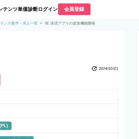
ンテンツ
単価診断
ログイン
会員登録
ーランス案件・求人一覧
>
SE 決済アプリの追加機能開発
2024/10/21
PL)