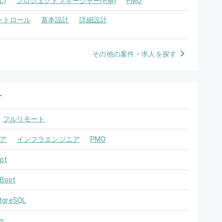
)
プロジェクトマネージャー(PM)
PMO
ントロール
基本設計
詳細設計
その他の案件・求人を探す
す
フルリモート
ア
インフラエンジニア
PMO
pt
 Boot
tgreSQL
s