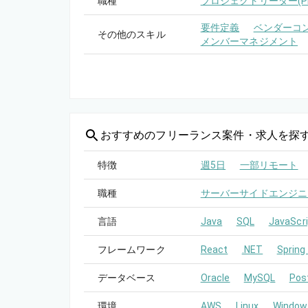
職種
プロジェクトリーダー(PL
要件定義
ベンダーコ
その他のスキル
メンバーマネジメント
おすすめの
フリーランス案件・求人を探
特徴
週5日
一部リモート
職種
サーバーサイドエンジニ
言語
Java
SQL
JavaScri
フレームワーク
React
.NET
Spring
データベース
Oracle
MySQL
Pos
環境
AWS
Linux
Window