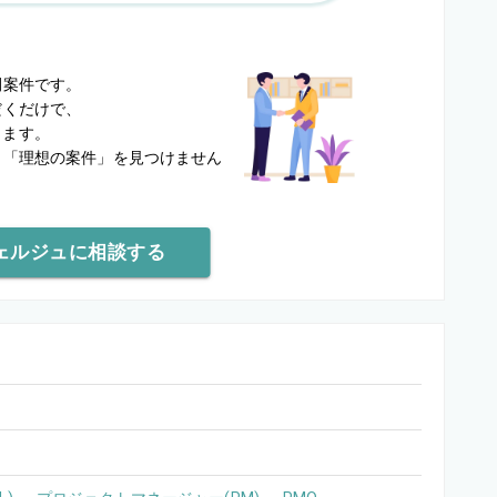
？
開案件です。
だくだけで、
します。
と
「理想の案件」を見つけません
ェルジュに相談する