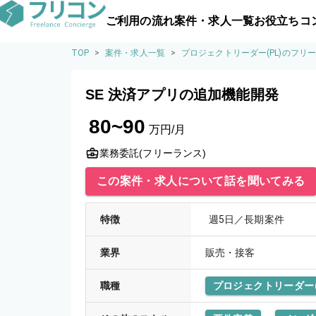
ご利用の流れ
案件・求人一覧
お役立ちコ
TOP
>
案件・求人一覧
>
プロジェクトリーダー(PL)のフリ
SE 決済アプリの追加機能開発
80~90
万円/月
業務委託(フリーランス)
この案件・求人について話を聞いてみる
特徴
週5日／長期案件
業界
販売・接客
職種
プロジェクトリーダー(