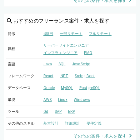
その他の案件・求人を探す
おすすめの
フリーランス案件・求人を探す
特徴
週5日
一部リモート
フルリモート
サーバーサイドエンジニア
職種
インフラエンジニア
PMO
言語
Java
SQL
JavaScript
フレームワーク
React
.NET
Spring Boot
データベース
Oracle
MySQL
PostgreSQL
環境
AWS
Linux
Windows
ツール
Git
SAP
ERP
その他のスキル
基本設計
詳細設計
要件定義
その他の案件・求人を探す