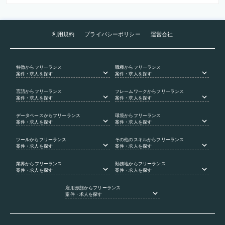
利用規約
プライバシーポリシー
運営会社
特徴
からフリーランス
職種
からフリーランス
案件・求人を探す
案件・求人を探す
言語
からフリーランス
フレームワーク
からフリーランス
案件・求人を探す
案件・求人を探す
データベース
からフリーランス
環境
からフリーランス
案件・求人を探す
案件・求人を探す
ツール
からフリーランス
その他のスキル
からフリーランス
案件・求人を探す
案件・求人を探す
業界
からフリーランス
勤務地
からフリーランス
案件・求人を探す
案件・求人を探す
雇用形態
からフリーランス
案件・求人を探す