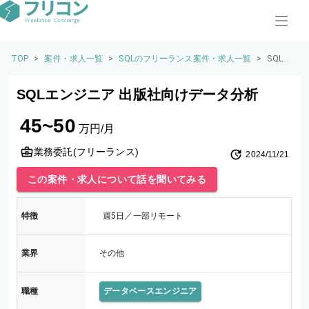
TOP
>
案件・求人一覧
>
SQLのフリーランス案件・求人一覧
>
SQLエ
ンジニ
ア 出版
SQLエンジニア 出版社向けデータ分析
社向け
データ
45~50
分析
万円/月
業務委託(フリーランス)
2024/11/21
この案件・求人について話を聞いてみる
特徴
週5日／一部リモート
業界
その他
職種
データベースエンジニア