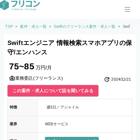
TOP
>
案件・求人一覧
>
Swiftのフリーランス案件・求人一覧
>
Swift
エン
ジニ
Swiftエンジニア 情報検索スマホアプリの保
ア 情
報検
守/エンハンス
索ス
マホ
75~85
アプ
万円/月
リの
保守/
業務委託(フリーランス)
2024/11/21
エン
ハン
この案件・求人について話を聞いてみる
ス
特徴
週5日／アジャイル
業界
WEBサービス