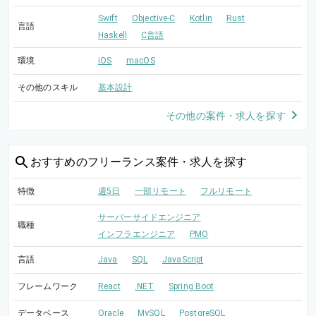
Swift
Objective-C
Kotlin
Rust
言語
Haskell
C言語
環境
iOS
macOS
その他のスキル
基本設計
その他の案件・求人を探す
おすすめの
フリーランス案件・求人を探す
特徴
週5日
一部リモート
フルリモート
サーバーサイドエンジニア
職種
インフラエンジニア
PMO
言語
Java
SQL
JavaScript
フレームワーク
React
.NET
Spring Boot
データベース
Oracle
MySQL
PostgreSQL