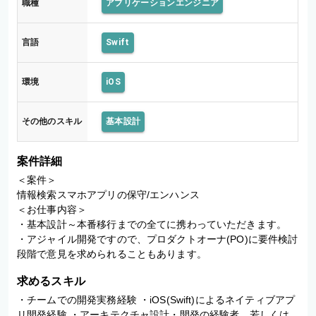
職種
アプリケーションエンジニア
言語
Swift
環境
iOS
その他のスキル
基本設計
案件詳細
＜案件＞

情報検索スマホアプリの保守/エンハンス

＜お仕事内容＞

・基本設計～本番移行までの全てに携わっていただきます。

・アジャイル開発ですので、プロダクトオーナ(PO)に要件検討
段階で意見を求められることもあります。
求めるスキル
・チームでの開発実務経験 ・iOS(Swift)によるネイティブアプ
リ開発経験 ・アーキテクチャ設計・開発の経験者、若しくは