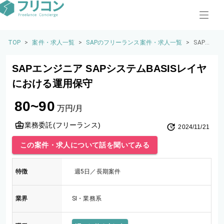
TOP
>
案件・求人一覧
>
SAPのフリーランス案件・求人一覧
>
SAPエ
ンジニ
ア SAP
SAPエンジニア SAPシステムBASISレイヤ
システ
ムBASI
における運用保守
Sレイ
ヤにお
80~90
ける運
万円/月
用保守
業務委託(フリーランス)
2024/11/21
この案件・求人について話を聞いてみる
特徴
週5日／長期案件
業界
SI・業務系