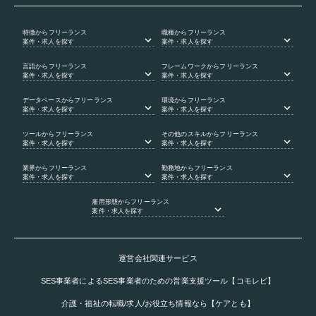
特徴
からフリーランス
職種
からフリーランス
案件・求人を探す
案件・求人を探す
言語
からフリーランス
フレームワーク
からフリーランス
案件・求人を探す
案件・求人を探す
データベース
からフリーランス
環境
からフリーランス
案件・求人を探す
案件・求人を探す
ツール
からフリーランス
その他のスキル
からフリーランス
案件・求人を探す
案件・求人を探す
業界
からフリーランス
勤務地
からフリーランス
案件・求人を探す
案件・求人を探す
雇用形態
からフリーランス
案件・求人を探す
運営会社関連サービス
SES事業者によるSES事業者のための営業支援ツール【コモレビ】
介護・福祉の転職/求人/お役立ち情報なら【ケアとも】