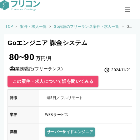
TOP
>
案件・求人一覧
>
Go言語のフリーランス案件・求人一覧
>
Go
エ
ン
Goエンジニア 課金システム
ジ
ニ
80~90
ア
万円/月
課
金
業務委託(フリーランス)
2024/11/21
シ
ス
この案件・求人について話を聞いてみる
テ
ム
特徴
週5日／フルリモート
業界
WEBサービス
職種
サーバーサイドエンジニア