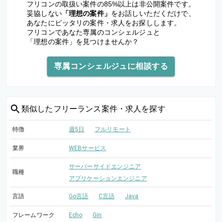
フリコンの取扱い案件の85%以上は非公開案件です。
妥協しない
「理想の案件」
をお話しいただくだけで、
あなたにピッタリの案件・求人をお探しします。
フリコンであなた専属のコンシェルジュと
「理想の案件」を見つけませんか？
専属コンシェルジュに相談する
類似した
フリーランス案件・求人を探す
特徴
週5日
フルリモート
業界
WEBサービス
サーバーサイドエンジニア
職種
アプリケーションエンジニア
言語
Go言語
C言語
Java
フレームワーク
Echo
Gin