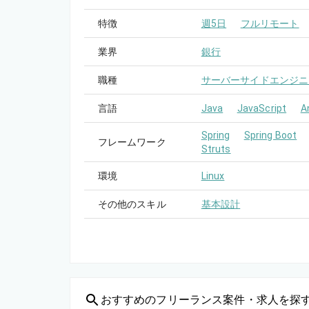
特徴
週5日
フルリモート
業界
銀行
職種
サーバーサイドエンジニ
言語
Java
JavaScript
A
Spring
Spring Boot
フレームワーク
Struts
環境
Linux
その他のスキル
基本設計
おすすめの
フリーランス案件・求人を探