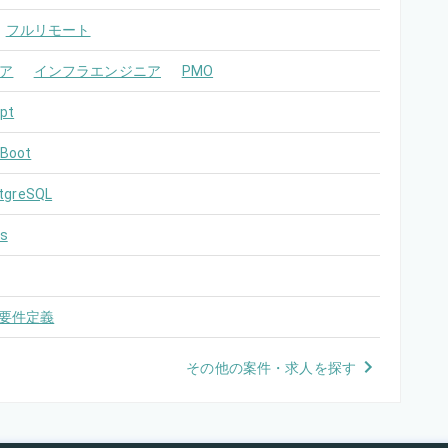
フルリモート
ア
インフラエンジニア
PMO
pt
 Boot
tgreSQL
s
要件定義
その他の案件・求人を探す