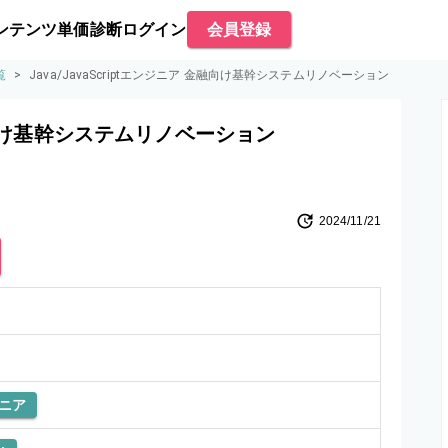
ンテンツ
単価診断
ログイン
会員登録
覧
>
Java/JavaScriptエンジニア 金融向け基幹システムリノベーション
 金融向け基幹システムリノベーション
2024/11/21
ニア