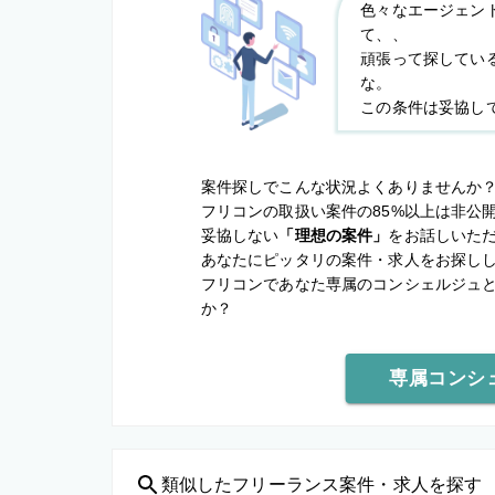
色々なエージェン
て、、
頑張って探してい
な。
この条件は妥協し
案件探しでこんな状況よくありませんか
フリコンの取扱い案件の85%以上は非公
妥協しない
「理想の案件」
をお話しいた
あなたにピッタリの案件・求人をお探し
フリコンであなた専属のコンシェルジュ
か？
専属コンシ
類似した
フリーランス案件・求人を探す