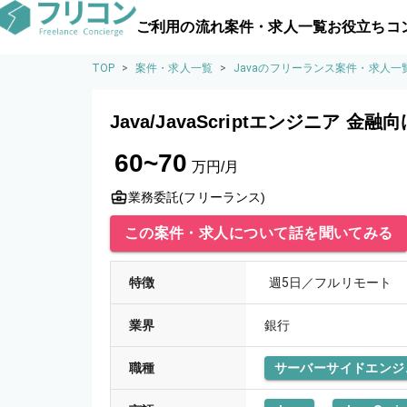
ご利用の流れ
案件・求人一覧
お役立ちコ
TOP
>
案件・求人一覧
>
Javaのフリーランス案件・求人一
Java/JavaScriptエンジニア
60~70
万円/月
業務委託(フリーランス)
この案件・求人について話を聞いてみる
特徴
週5日／フルリモート
業界
銀行
職種
サーバーサイドエンジ