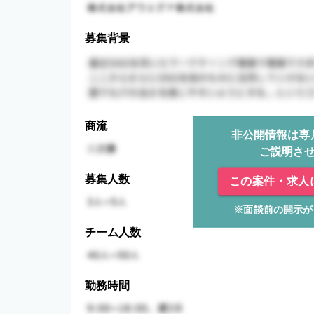
募集背景
商流
非公開情報は専
ご説明さ
募集人数
この案件・求人
※面談前の開示が
チーム人数
勤務時間