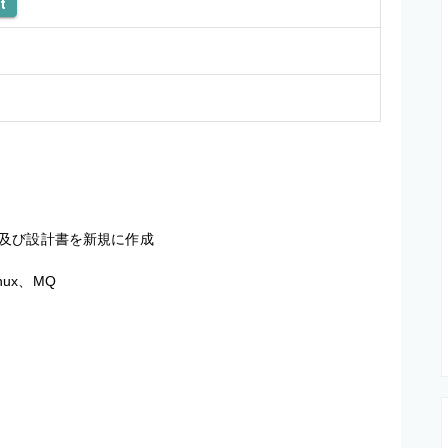
t
及び設計書を新規に作成

inux、MQ