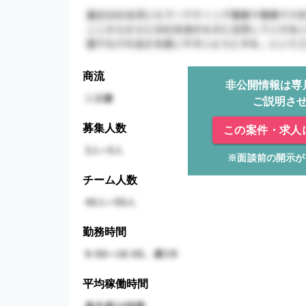
商流
非公開情報は専
ご説明さ
募集人数
この案件・求人
※面談前の開示が
チーム人数
勤務時間
平均稼働時間