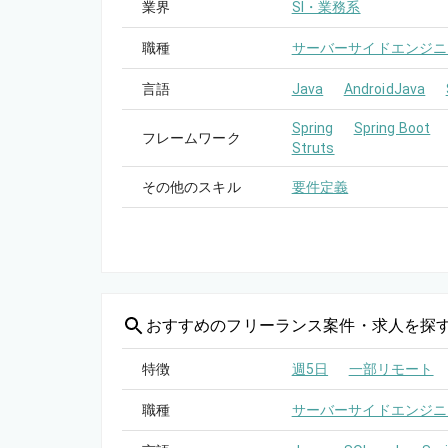
業界
SI・業務系
職種
サーバーサイドエンジニ
言語
Java
AndroidJava
Spring
Spring Boot
フレームワーク
Struts
その他のスキル
要件定義
おすすめの
フリーランス案件・求人を探
特徴
週5日
一部リモート
職種
サーバーサイドエンジニ