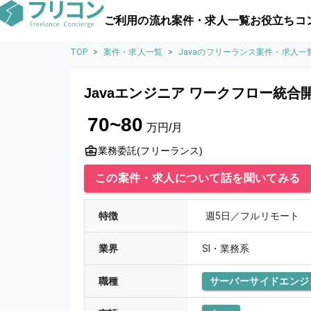
ご利用の流れ
案件・求人一覧
お役立ちコ
TOP
>
案件・求人一覧
>
Javaのフリーランス案件・求人一
Javaエンジニア ワークフロー統合
70~80
万円/月
業務委託(フリーランス)
この案件・求人について話を聞いてみる
特徴
週5日／フルリモート
業界
SI・業務系
職種
サーバーサイドエンジ