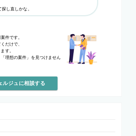
て探し直しかな。
？
開案件です。
だくだけで、
します。
と
「理想の案件」を見つけません
ェルジュに相談する