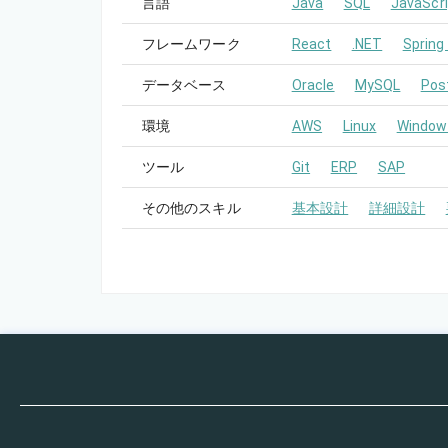
言語
Java
SQL
JavaScri
フレームワーク
React
.NET
Spring
データベース
Oracle
MySQL
Pos
環境
AWS
Linux
Window
ツール
Git
ERP
SAP
その他のスキル
基本設計
詳細設計