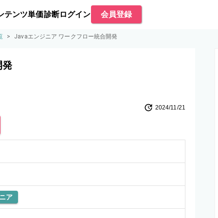
ンテンツ
単価診断
ログイン
会員登録
覧
>
Javaエンジニア ワークフロー統合開発
開発
2024/11/21
ニア