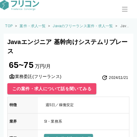
TOP
>
案件・求人一覧
>
Javaのフリーランス案件・求人一覧
>
Java
エン
ジニ
Javaエンジニア 基幹向けシステムリプレー
ア 基
幹向
ス
けシ
ステ
65~75
ムリ
万円/月
プレ
ース
業務委託(フリーランス)
2024/11/21
この案件・求人について話を聞いてみる
特徴
週5日／稼働安定
業界
SI・業務系