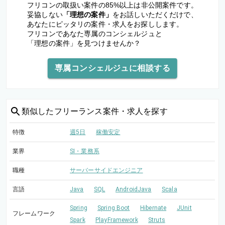
フリコンの取扱い案件の85%以上は非公開案件です。
妥協しない
「理想の案件」
をお話しいただくだけで、
あなたにピッタリの案件・求人をお探しします。
フリコンであなた専属のコンシェルジュと
「理想の案件」を見つけませんか？
専属コンシェルジュに相談する
類似した
フリーランス案件・求人を探す
特徴
週5日
稼働安定
業界
SI・業務系
職種
サーバーサイドエンジニア
言語
Java
SQL
AndroidJava
Scala
Spring
Spring Boot
Hibernate
JUnit
フレームワーク
Spark
PlayFramework
Struts