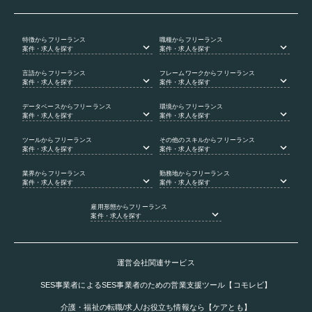
特徴
からフリーランス
職種
からフリーランス
案件・求人を探す
案件・求人を探す
言語
からフリーランス
フレームワーク
からフリーランス
案件・求人を探す
案件・求人を探す
データベース
からフリーランス
環境
からフリーランス
案件・求人を探す
案件・求人を探す
ツール
からフリーランス
その他のスキル
からフリーランス
案件・求人を探す
案件・求人を探す
業界
からフリーランス
勤務地
からフリーランス
案件・求人を探す
案件・求人を探す
雇用形態
からフリーランス
案件・求人を探す
運営会社関連サービス
SES事業者によるSES事業者のための営業支援ツール【コモレビ】
介護・福祉の転職/求人/お役立ち情報なら【ケアとも】