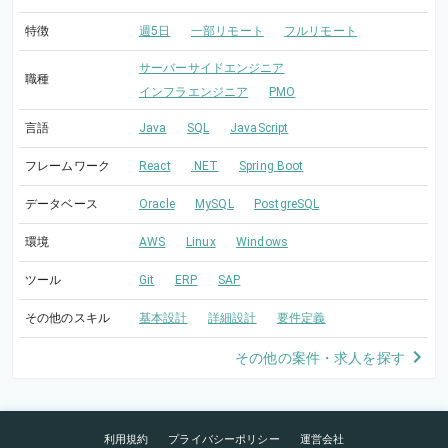
特徴
週5日
一部リモート
フルリモート
サーバーサイドエンジニア
職種
インフラエンジニア
PMO
言語
Java
SQL
JavaScript
フレームワーク
React
.NET
Spring Boot
データベース
Oracle
MySQL
PostgreSQL
環境
AWS
Linux
Windows
ツール
Git
ERP
SAP
その他のスキル
基本設計
詳細設計
要件定義
その他の案件・求人を探す
利用規約
プライバシーポリシー
運営会社