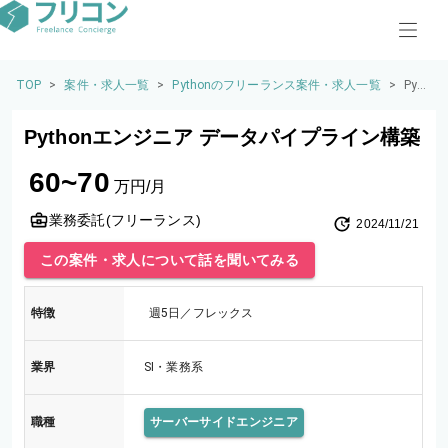
TOP
>
案件・求人一覧
>
Pythonのフリーランス案件・求人一覧
>
Pyt
hon
エン
Pythonエンジニア データパイプライン構築
ジニ
ア
60~70
デー
万円/月
タパ
イプ
業務委託(フリーランス)
2024/11/21
ライ
ン構
この案件・求人について話を聞いてみる
築
特徴
週5日／フレックス
業界
SI・業務系
職種
サーバーサイドエンジニア