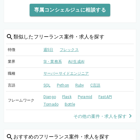
専属コンシェルジュに相談する
類似した
フリーランス案件・求人を探す
特徴
週5日
フレックス
業界
SI・業務系
AI/生成AI
職種
サーバーサイドエンジニア
言語
SQL
Python
Ruby
C言語
Django
Flask
Pyramid
FastAPI
フレームワーク
Tornado
Bottle
その他の案件・求人を探す
おすすめの
フリーランス案件・求人を探す