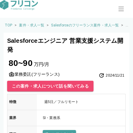
TOP
>
案件・求人一覧
>
Salesforceのフリーランス案件・求人一覧
>
S
al
e
Salesforceエンジニア 営業支援システム開
sf
or
発
c
e
80~90
エ
万円/月
ン
ジ
業務委託(フリーランス)
2024/11/21
ニ
ア
この案件・求人について話を聞いてみる
営
業
支
特徴
週5日／フルリモート
援
シ
ス
業界
SI・業務系
テ
ム
開