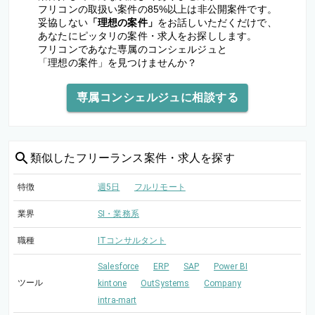
フリコンの取扱い案件の85%以上は非公開案件です。
妥協しない
「理想の案件」
をお話しいただくだけで、
あなたにピッタリの案件・求人をお探しします。
フリコンであなた専属のコンシェルジュと
「理想の案件」を見つけませんか？
専属コンシェルジュに相談する
類似した
フリーランス案件・求人を探す
特徴
週5日
フルリモート
業界
SI・業務系
職種
ITコンサルタント
Salesforce
ERP
SAP
Power BI
ツール
kintone
OutSystems
Company
intra-mart