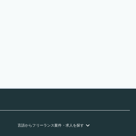
言語
からフリーランス
案件・求人を探す