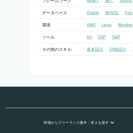
フレームワーク
React
.NET
Spring
データベース
Oracle
MySQL
Pos
環境
AWS
Linux
Window
ツール
Git
ERP
SAP
その他のスキル
基本設計
詳細設計
特徴
からフリーランス
案件・求人を探す