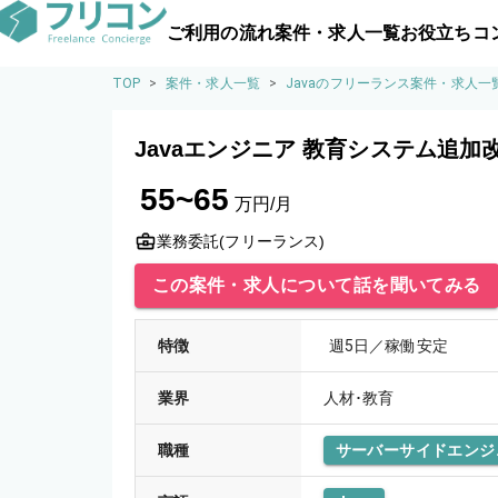
ご利用の流れ
案件・求人一覧
お役立ちコ
TOP
>
案件・求人一覧
>
Javaのフリーランス案件・求人一
Javaエンジニア 教育システム追加
55~65
万円/月
業務委託(フリーランス)
この案件・求人について話を聞いてみる
特徴
週5日／稼働安定
業界
人材･教育
職種
サーバーサイドエンジ