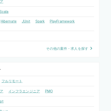
ア
Scala
Hibernate
JUnit
Spark
PlayFramework
その他の案件・求人を探す
す
フルリモート
ア
インフラエンジニア
PMO
pt