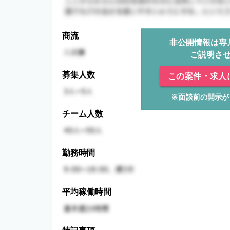
商流
非公開情報は専
ご説明さ
募集人数
この案件・求人
※面談前の開示が
チーム人数
勤務時間
平均稼働時間