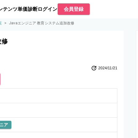
ンテンツ
単価診断
ログイン
会員登録
覧
>
Javaエンジニア 教育システム追加改修
改修
2024/11/21
ニア