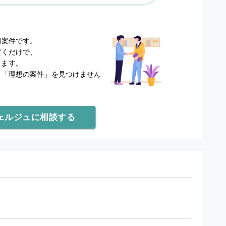
？
開案件です。
だくだけで、
します。
と
「理想の案件」を見つけません
ェルジュに相談する