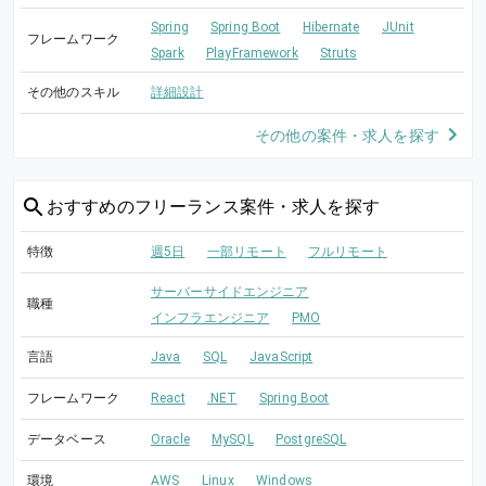
Spring
Spring Boot
Hibernate
JUnit
フレームワーク
Spark
PlayFramework
Struts
その他のスキル
詳細設計
その他の案件・求人を探す
おすすめの
フリーランス案件・求人を探す
特徴
週5日
一部リモート
フルリモート
サーバーサイドエンジニア
職種
インフラエンジニア
PMO
言語
Java
SQL
JavaScript
フレームワーク
React
.NET
Spring Boot
データベース
Oracle
MySQL
PostgreSQL
環境
AWS
Linux
Windows