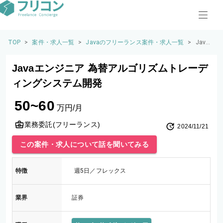
TOP
>
案件・求人一覧
>
Javaのフリーランス案件・求人一覧
>
Java
エン
ジニ
Javaエンジニア 為替アルゴリズムトレーデ
ア 為
替ア
ィングシステム開発
ルゴ
リズ
50~60
ムト
万円/月
レー
ディ
業務委託(フリーランス)
2024/11/21
ング
シス
この案件・求人について話を聞いてみる
テム
開発
特徴
週5日／フレックス
業界
証券