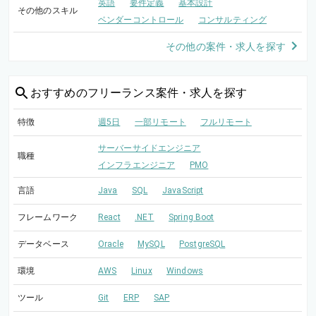
英語
要件定義
基本設計
その他のスキル
ベンダーコントロール
コンサルティング
その他の案件・求人を探す
おすすめの
フリーランス案件・求人を探す
特徴
週5日
一部リモート
フルリモート
サーバーサイドエンジニア
職種
インフラエンジニア
PMO
言語
Java
SQL
JavaScript
フレームワーク
React
.NET
Spring Boot
データベース
Oracle
MySQL
PostgreSQL
環境
AWS
Linux
Windows
ツール
Git
ERP
SAP