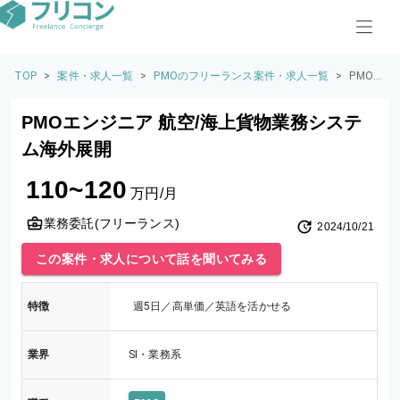
TOP
>
案件・求人一覧
>
PMOのフリーランス案件・求人一覧
>
PMO
エンジ
ニア
PMOエンジニア 航空/海上貨物業務システ
航空/
海上貨
ム海外展開
物業務
システ
110~120
ム海外
万円/月
展開
業務委託(フリーランス)
2024/10/21
この案件・求人について話を聞いてみる
特徴
週5日／高単価／英語を活かせる
業界
SI・業務系