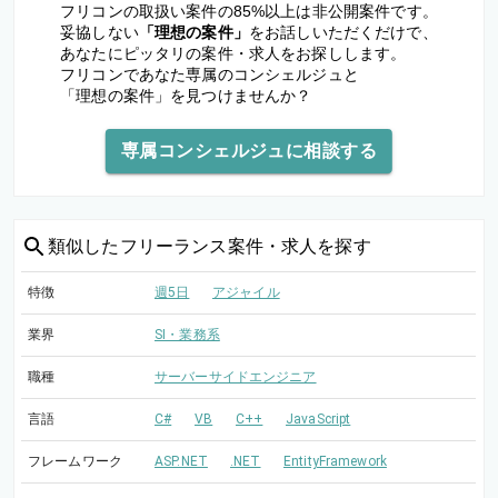
フリコンの取扱い案件の85%以上は非公開案件です。
妥協しない
「理想の案件」
をお話しいただくだけで、
あなたにピッタリの案件・求人をお探しします。
フリコンであなた専属のコンシェルジュと
「理想の案件」を見つけませんか？
専属コンシェルジュに相談する
類似した
フリーランス案件・求人を探す
特徴
週5日
アジャイル
業界
SI・業務系
職種
サーバーサイドエンジニア
言語
C#
VB
C++
JavaScript
フレームワーク
ASP.NET
.NET
EntityFramework