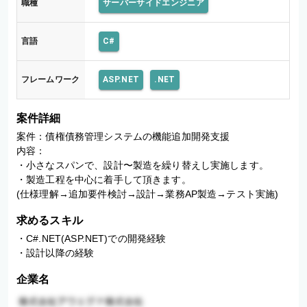
職種
サーバーサイドエンジニア
言語
C#
フレームワーク
ASP.NET
.NET
案件詳細
案件：債権債務管理システムの機能追加開発支援

内容：

・小さなスパンで、設計〜製造を繰り替えし実施します。

・製造工程を中心に着手して頂きます。

(仕様理解→追加要件検討→設計→業務AP製造→テスト実施)
求めるスキル
・C#.NET(ASP.NET)での開発経験

・設計以降の経験
企業名