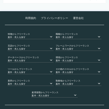
利用規約
プライバシーポリシー
運営会社
特徴
からフリーランス
職種
からフリーランス
案件・求人を探す
案件・求人を探す
言語
からフリーランス
フレームワーク
からフリーランス
案件・求人を探す
案件・求人を探す
データベース
からフリーランス
環境
からフリーランス
案件・求人を探す
案件・求人を探す
ツール
からフリーランス
その他のスキル
からフリーランス
案件・求人を探す
案件・求人を探す
業界
からフリーランス
勤務地
からフリーランス
案件・求人を探す
案件・求人を探す
雇用形態
からフリーランス
案件・求人を探す