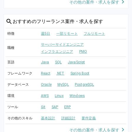
その他の案件・求人を探す
おすすめの
フリーランス案件・求人を探す
特徴
週5日
一部リモート
フルリモート
サーバーサイドエンジニア
職種
インフラエンジニア
PMO
言語
Java
SQL
JavaScript
フレームワーク
React
.NET
Spring Boot
データベース
Oracle
MySQL
PostgreSQL
環境
AWS
Linux
Windows
ツール
Git
SAP
ERP
その他のスキル
基本設計
詳細設計
要件定義
その他の案件・求人を探す