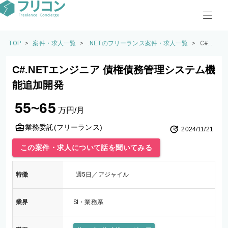
TOP
>
案件・求人一覧
>
.NETのフリーランス案件・求人一覧
>
C#.NE
Tエン
ジニ
C#.NETエンジニア 債権債務管理システム機
ア 債
権債
能追加開発
務管
理シ
55~65
ステ
万円/月
ム機
能追
業務委託(フリーランス)
2024/11/21
加開
発
この案件・求人について話を聞いてみる
特徴
週5日／アジャイル
業界
SI・業務系