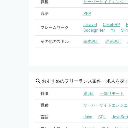
職種
サーバーサイドエンジニ
言語
PHP
Laravel
CakePHP
フレームワーク
CodeIgniter
Yii
Sli
その他のスキル
基本設計
詳細設計
おすすめの
フリーランス案件・求人を探
特徴
週5日
一部リモート
職種
サーバーサイドエンジニ
言語
Java
SQL
JavaScri