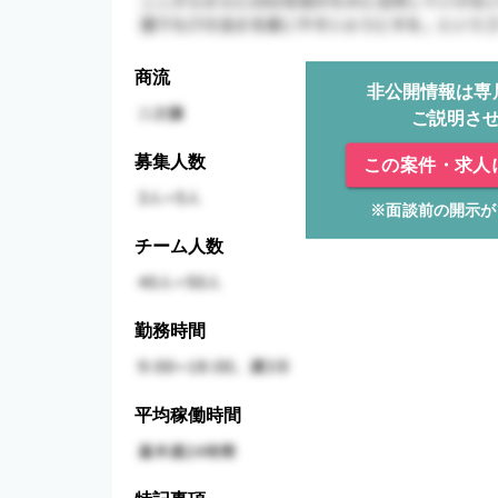
商流
非公開情報は専
ご説明さ
募集人数
この案件・求人
※面談前の開示が
チーム人数
勤務時間
平均稼働時間