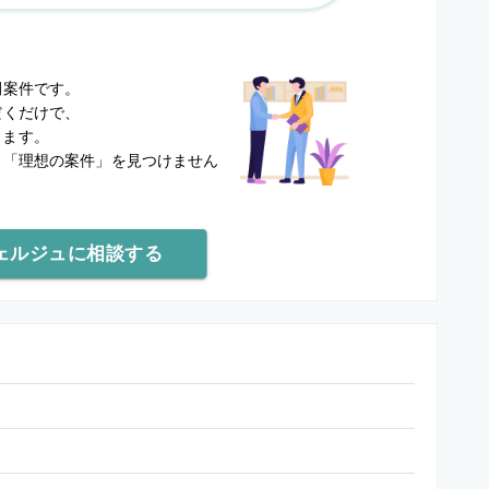
？
開案件です。
だくだけで、
します。
と
「理想の案件」を見つけません
ェルジュに相談する