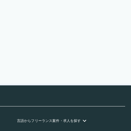
言語
からフリーランス
案件・求人を探す