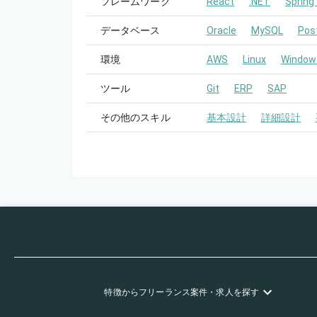
フレームワーク
React
.NET
Spring
データベース
Oracle
MySQL
Pos
環境
AWS
Linux
Window
ツール
Git
ERP
SAP
その他のスキル
基本設計
詳細設計
特徴
からフリーランス
案件・求人を探す