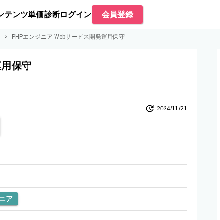
ンテンツ
単価診断
ログイン
会員登録
覧
>
PHPエンジニア Webサービス開発運用保守
運用保守
2024/11/21
ニア