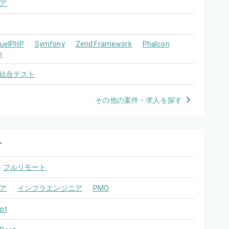
ア
FuelPHP
Symfony
Zend Framework
Phalcon
m
結合テスト
その他の案件・求人を探す
す
フルリモート
ア
インフラエンジニア
PMO
pt