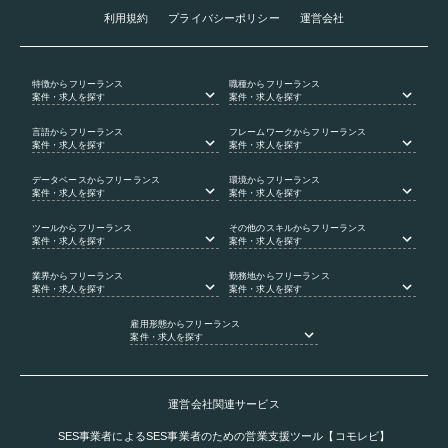
利用規約
プライバシーポリシー
運営会社
特徴
からフリーランス
職種
からフリーランス
案件・求人を探す
案件・求人を探す
言語
からフリーランス
フレームワーク
からフリーランス
案件・求人を探す
案件・求人を探す
データベース
からフリーランス
環境
からフリーランス
案件・求人を探す
案件・求人を探す
ツール
からフリーランス
その他のスキル
からフリーランス
案件・求人を探す
案件・求人を探す
業界
からフリーランス
勤務地
からフリーランス
案件・求人を探す
案件・求人を探す
雇用形態
からフリーランス
案件・求人を探す
運営会社関連サービス
SES事業者によるSES事業者のための営業支援ツール【コモレビ】