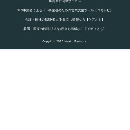
運営会社関連サービス
SES事業者によるSES事業者のための営業支援ツール【コモレビ】
介護・福祉の転職/求人/お役立ち情報なら【ケアとも】
看護・医療の転職/求人/お役立ち情報なら【メディとも】
Copyright
2026
Health Basis,Inc.