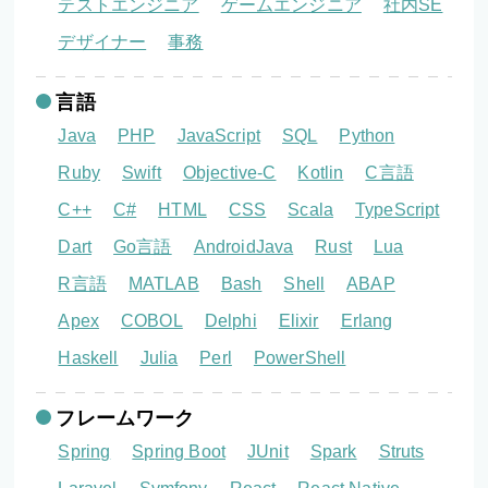
テストエンジニア
ゲームエンジニア
社内SE
デザイナー
事務
言語
Java
PHP
JavaScript
SQL
Python
Ruby
Swift
Objective-C
Kotlin
C言語
C++
C#
HTML
CSS
Scala
TypeScript
Dart
Go言語
AndroidJava
Rust
Lua
R言語
MATLAB
Bash
Shell
ABAP
Apex
COBOL
Delphi
Elixir
Erlang
Haskell
Julia
Perl
PowerShell
フレームワーク
Spring
Spring Boot
JUnit
Spark
Struts