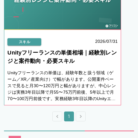
2026/07/31
スキル
Unityフリーランスの単価相場｜経験別レン
ジと案件動向・必要スキル
Unityフリーランスの単価は、経験年数と扱う領域（ゲ
ーム／XR／産業向け）で幅があります。公開案件ベー
スで見ると月30〜120万円と幅がありますが、中心レン
ジは実務3年目以降で月55〜75万円前後、5年以上で月
70〜100万円前後です。実務経験3年目以降のUnityエン
ジニアが「今の自分は市場でどのレンジか」「何を伸ば
せば上振れするか」を判断できるよう、経験別・領域別
1
の相場と2026年の案件動向、獲得の実践ステップまで
整理しました。