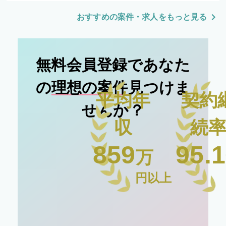
おすすめの案件・求人をもっと見る
無料会員登録であなた
の
理想の案件
見つけま
平均年
契約
せんか？
収
続
859
95.1
万
円以上