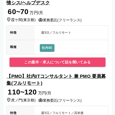
情シス/ヘルプデスク
60~70
万円/月
霞ケ関
(
東京都
)
業務委託(フリーランス)
特徴
週5日／フルリモート
職種
社内SE
この案件・求人について話を聞いてみる
【PMO】社内ITコンサルタント 兼 PMO 要員募
集(フルリモート)
110~120
万円/月
虎ノ門
(
東京都
)
業務委託(フリーランス)
特徴
週5日／フルリモート／高単価