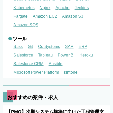
Kubernetes
Nginx
Apache
Jenkins
Fargate
Amazon EC2
Amazon S3
Amazon SQS
ツール
Sass
Git
OutSystems
SAP
ERP
Salesforce
Tableau
Power BI
Heroku
Salesforce CRM
Ansible
Microsoft Power Platform
kintone
おすすめの案件・求人
【PMO】次期システム構築に向けた工程管理支