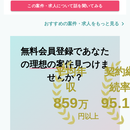
この案件・求人について話を聞いてみる
おすすめの案件・求人をもっと見る
無料会員登録であなた
の
理想の案件
見つけま
平均年
契約
せんか？
収
続
859
95.1
万
円以上