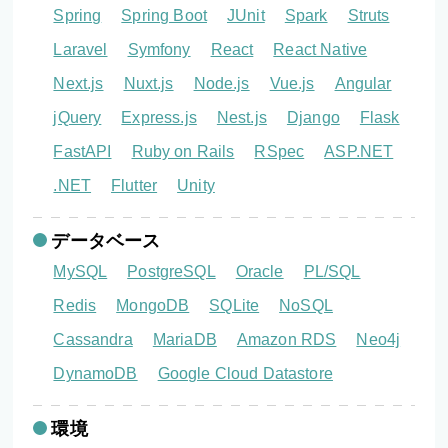
Spring
Spring Boot
JUnit
Spark
Struts
Laravel
Symfony
React
React Native
Next.js
Nuxt.js
Node.js
Vue.js
Angular
jQuery
Express.js
Nest.js
Django
Flask
FastAPI
Ruby on Rails
RSpec
ASP.NET
.NET
Flutter
Unity
データベース
MySQL
PostgreSQL
Oracle
PL/SQL
Redis
MongoDB
SQLite
NoSQL
Cassandra
MariaDB
Amazon RDS
Neo4j
DynamoDB
Google Cloud Datastore
環境