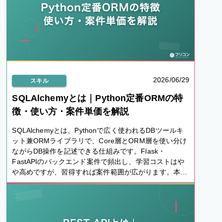
2026/06/29
スキル
SQLAlchemyとは｜Python定番ORMの特
徴・使い方・案件単価を解説
SQLAlchemyとは、Pythonで広く使われるDBツールキ
ット兼ORMライブラリで、Core層とORM層を使い分け
ながらDB操作を記述できる仕組みです。Flask・
FastAPIのバックエンド案件で頻出し、学習コストはや
や高めですが、習得すれば案件範囲が広がります。本記
事はフリーランスエンジニア視点で、基本・他ORMと
の違い・案件単価動向を整理しました。