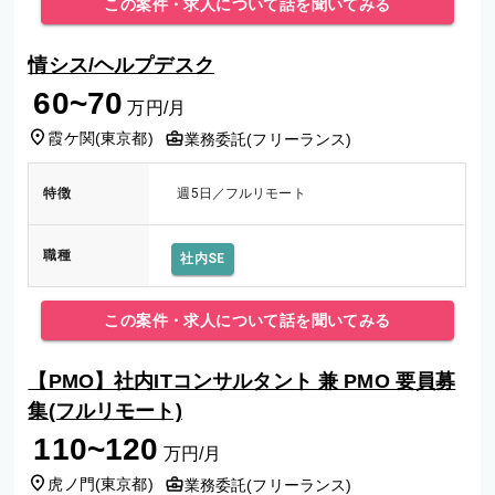
この案件・求人について話を聞いてみる
情シス/ヘルプデスク
60~70
万円/月
霞ケ関
(
東京都
)
業務委託(フリーランス)
特徴
週5日／フルリモート
職種
社内SE
この案件・求人について話を聞いてみる
【PMO】社内ITコンサルタント 兼 PMO 要員募
集(フルリモート)
110~120
万円/月
虎ノ門
(
東京都
)
業務委託(フリーランス)