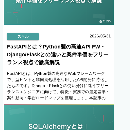
2026/05/31
スキル
FastAPIとは？Python製の高速API FW・
Django/Flaskとの違いと案件単価をフリー
ランス視点で徹底解説
FastAPIとは、Python製の高速なWebフレームワーク
で、型ヒントと非同期処理を活用したAPI開発に特化し
たものです。Django・Flaskとの使い分けに迷うフリー
ランスエンジニアに向けて、特徴・実務での選定基準・
案件動向・学習ロードマップを整理します。本記事の案
件動向・単価に関する記述は、主要フリーランスエージ
ェントの公開案件一覧・検索結果に掲載されたFastAPI
関連の業務委託案件を確認した観測ベース（確認時点：
2026年5月）であり、非公開案件や時期差は反映してい
ません。