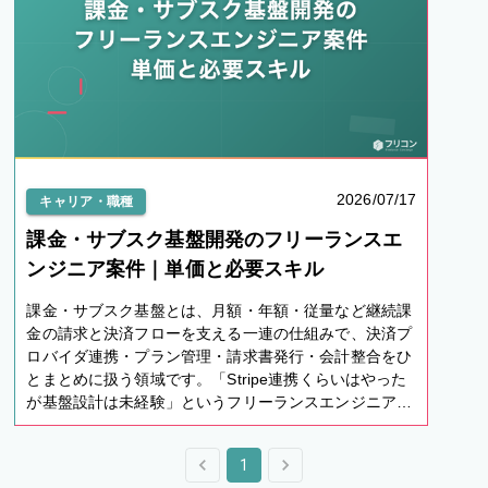
2026/07/17
キャリア・職種
課金・サブスク基盤開発のフリーランスエ
ンジニア案件｜単価と必要スキル
課金・サブスク基盤とは、月額・年額・従量など継続課
金の請求と決済フローを支える一連の仕組みで、決済プ
ロバイダ連携・プラン管理・請求書発行・会計整合をひ
とまとめに扱う領域です。「Stripe連携くらいはやった
が基盤設計は未経験」というフリーランスエンジニアに
向け、案件動向・求められるスキル・単価目安と、実務
でつまずきやすい論点まで、公開案件観測ベースで整理
1
します。