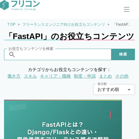
TOP
>
フリーランスエンジニア向けお役立ちコンテンツ
>
「FastAP
I」のお役立
「
FastAPI
」の
お役立ちコンテンツ
ちコンテン
ツ
お役立ちコンテンツを検索
検索
カテゴリからお役立ちコンテンツを探す：
働き方
スキル
キャリア・職種
制度・申請
まとめ
その他
表示順
おすすめ順