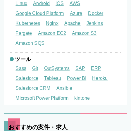
Linux
Android
iOS
AWS
Google Cloud Platform
Azure
Docker
Kubernetes
Nginx
Apache
Jenkins
Fargate
Amazon EC2
Amazon S3
Amazon SQS
ツール
Sass
Git
OutSystems
SAP
ERP
Salesforce
Tableau
Power BI
Heroku
Salesforce CRM
Ansible
Microsoft Power Platform
kintone
おすすめの案件・求人