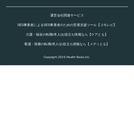
運営会社関連サービス
SES事業者によるSES事業者のための営業支援ツール【コモレビ】
介護・福祉の転職/求人/お役立ち情報なら【ケアとも】
看護・医療の転職/求人/お役立ち情報なら【メディとも】
Copyright
2026
Health Basis,Inc.