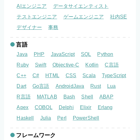
AIエンジニア
データサイエンティスト
テストエンジニア
ゲームエンジニア
社内SE
デザイナー
事務
言語
Java
PHP
JavaScript
SQL
Python
Ruby
Swift
Objective-C
Kotlin
C言語
C++
C#
HTML
CSS
Scala
TypeScript
Dart
Go言語
AndroidJava
Rust
Lua
R言語
MATLAB
Bash
Shell
ABAP
Apex
COBOL
Delphi
Elixir
Erlang
Haskell
Julia
Perl
PowerShell
フレームワーク