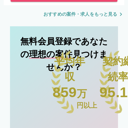
おすすめの案件・求人をもっと見る
無料会員登録であなた
の
理想の案件
見つけま
平均年
契約
せんか？
収
続
859
95.1
万
円以上