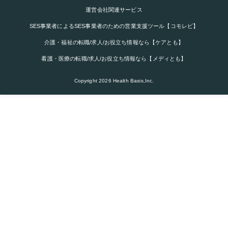
運営会社関連サービス
SES事業者によるSES事業者のための営業支援ツール【コモレビ】
介護・福祉の転職/求人/お役立ち情報なら【ケアとも】
看護・医療の転職/求人/お役立ち情報なら【メディとも】
Copyright
2026
Health Basis,Inc.