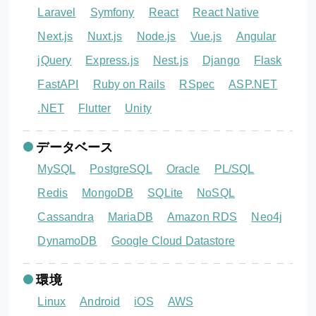
Laravel
Symfony
React
React Native
Next.js
Nuxt.js
Node.js
Vue.js
Angular
jQuery
Express.js
Nest.js
Django
Flask
FastAPI
Ruby on Rails
RSpec
ASP.NET
.NET
Flutter
Unity
データベース
MySQL
PostgreSQL
Oracle
PL/SQL
Redis
MongoDB
SQLite
NoSQL
Cassandra
MariaDB
Amazon RDS
Neo4j
DynamoDB
Google Cloud Datastore
環境
Linux
Android
iOS
AWS