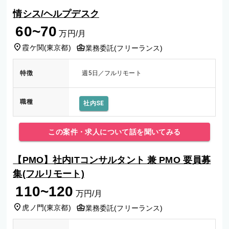
情シス/ヘルプデスク
60~70
万円/月
霞ケ関
(
東京都
)
業務委託(フリーランス)
特徴
週5日／フルリモート
職種
社内SE
この案件・求人について話を聞いてみる
【PMO】社内ITコンサルタント 兼 PMO 要員募
集(フルリモート)
110~120
万円/月
虎ノ門
(
東京都
)
業務委託(フリーランス)