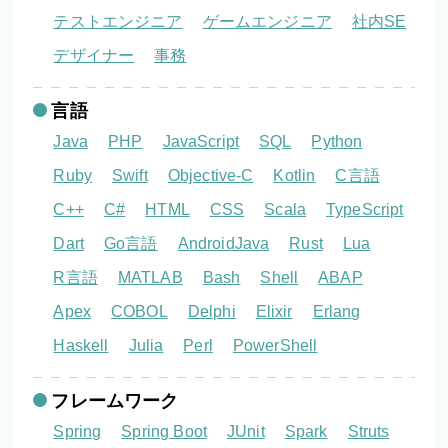
テストエンジニア
ゲームエンジニア
社内SE
デザイナー
事務
言語
Java
PHP
JavaScript
SQL
Python
Ruby
Swift
Objective-C
Kotlin
C言語
C++
C#
HTML
CSS
Scala
TypeScript
Dart
Go言語
AndroidJava
Rust
Lua
R言語
MATLAB
Bash
Shell
ABAP
Apex
COBOL
Delphi
Elixir
Erlang
Haskell
Julia
Perl
PowerShell
フレームワーク
Spring
Spring Boot
JUnit
Spark
Struts