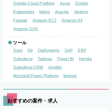
Google Cloud Platform
Azure
Docker
Kubernetes
Nginx
Apache
Jenkins
Fargate
Amazon EC2
Amazon S3
Amazon SQS
ツール
Sass
Git
OutSystems
SAP
ERP
Salesforce
Tableau
Power BI
Heroku
Salesforce CRM
Ansible
Microsoft Power Platform
kintone
おすすめの案件・求人